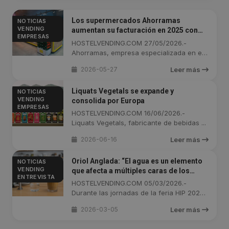
Los supermercados Ahorramas
NOTICIAS
VENDING
aumentan su facturación en 2025 con
EMPRESAS
2.422 millones de euros
HOSTELVENDING.COM 27/05/2026.-
Ahorramas, empresa especializada en el
sector de ...
2026-05-27
Leer más
Liquats Vegetals se expande y
NOTICIAS
VENDING
consolida por Europa
EMPRESAS
HOSTELVENDING.COM 16/06/2026.-
Liquats Vegetals, fabricante de bebidas ...
2026-06-16
Leer más
Oriol Anglada: “El agua es un elemento
NOTICIAS
VENDING
que afecta a múltiples caras de los
ENTREVISTA
negocios de hostelería. Y se puede
HOSTELVENDING.COM 05/03/2026.-
controlar”
Durante las jornadas de la feria HIP 2026,
...
2026-03-05
Leer más