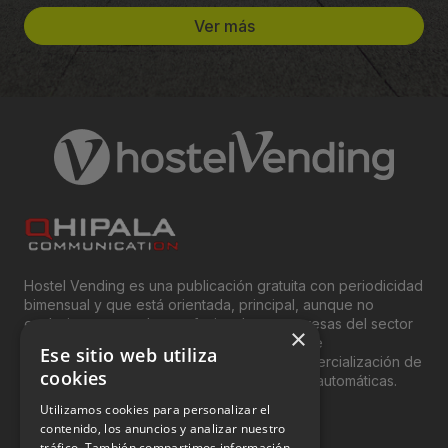
Ver más
Hostel Vending es una publicación gratuita con periodicidad
bimensual y que está orientada, principal, aunque no
exclusivamente, a los profesionales y empresas del sector
×
del “Vending”; nombre con el que se conoce
Ese sitio web utiliza
genéricamente entre profesionales a la comercialización de
cookies
productos y servicios a través de máquinas automáticas.
Utilizamos cookies para personalizar el
INFORMACIÓN LEGAL
contenido, los anuncios y analizar nuestro
tráfico. También compartimos información