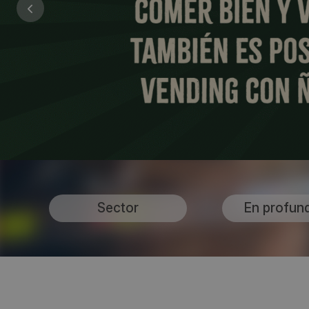
Sector
En profun