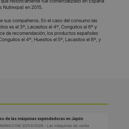
a que históricamente fue comercializado en España
s Nutrexpa) en 2015.
te sus compañeros. En el caso del consumo las
tos es el 3º, Lacasitos el 4º, Conguitos el 6º y
índice de recomendación, los productos españoles
nguitos el 4º, Huesitos el 5º, Lacasitos el 8º, y
so de las máquinas expendedoras en Japón
DING.COM 20/03/2026.- Las máquinas de venta