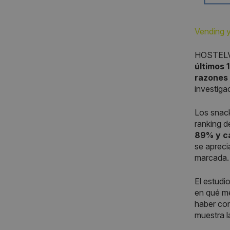
Vending y
HOSTELV
últimos 
razones 
investig
Los snac
ranking d
89% y c
se apreci
marcada.
El estudi
en qué me
haber con
muestra l