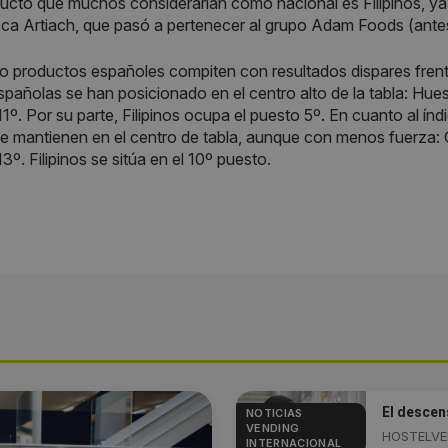
ucto que muchos considerarían como nacional es Filipinos, y
sca Artiach, que pasó a pertenecer al grupo Adam Foods (ante
o productos españoles compiten con resultados dispares fren
pañolas se han posicionado en el centro alto de la tabla: Huesi
11º. Por su parte, Filipinos ocupa el puesto 5º. En cuanto al 
e mantienen en el centro de tabla, aunque con menos fuerza: Co
3º. Filipinos se sitúa en el 10º puesto.
El descen
NOTICIAS
VENDING
HOSTELVEN
INTERNACIONAL