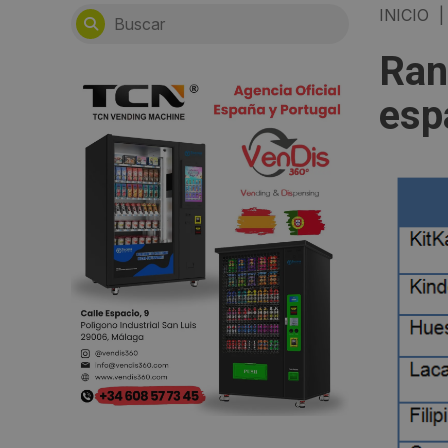
INICIO
|
Ran
esp