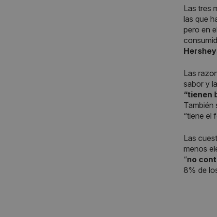
Las tres
las que h
pero en e
consumid
Hershey
Las razon
sabor y l
“tienen 
También s
“tiene e
Las cuest
menos ele
“
no cont
8% de lo