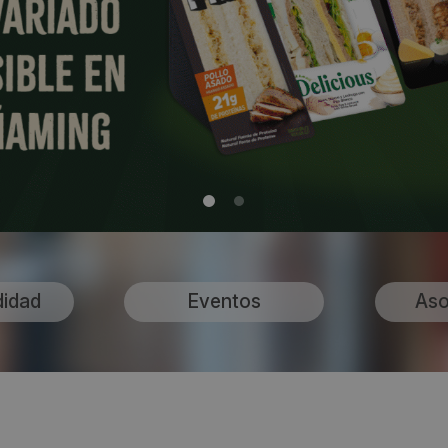
didad
Eventos
Aso