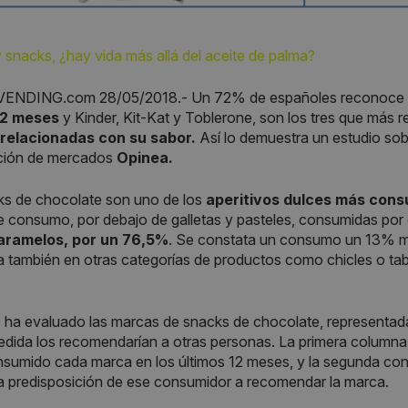
 snacks, ¿hay vida más allá del aceite de palma?
ENDING.com 28/05/2018.- Un 72% de españoles reconoce
12 meses
y Kinder, Kit-Kat y Toblerone, son los tres que más
relacionadas con su sabor.
Así lo demuestra un estudio sob
ación de mercados
Opinea.
ks de chocolate son uno de los
aperitivos dulces más cons
e consumo, por debajo de galletas y pasteles, consumidas por
aramelos, por un 76,5%
. Se constata un consumo un 13% más
a también en otras categorías de productos como chicles o t
o ha evaluado las marcas de snacks de chocolate, representad
dida los recomendarían a otras personas. La primera columna
sumido cada marca en los últimos 12 meses, y la segunda con
a predisposición de ese consumidor a recomendar la marca.