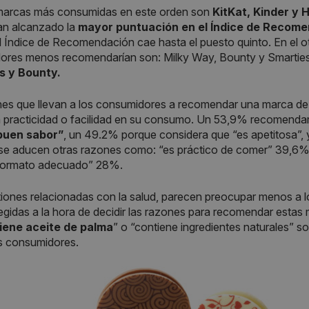
 marcas más consumidas en este orden son
KitKat, Kinder y 
an alcanzado la
mayor puntuación en el Índice de Recome
l Índice de Recomendación cae hasta el puesto quinto. En el ot
ores menos recomendarían son: Milky Way, Bounty y Smarties
s y Bounty.
es que llevan a los consumidores a recomendar una marca de 
a practicidad o facilidad en su consumo. Un 53,9% recomenda
buen sabor”
, un 49.2% porque considera que “es apetitosa”, 
e aducen otras razones como: “es práctico de comer” 39,6%, 
l formato adecuado” 28%.
iones relacionadas con la salud, parecen preocupar menos a l
gidas a la hora de decidir las razones para recomendar estas
iene aceite de palma
” o “contiene ingredientes naturales” 
s consumidores.