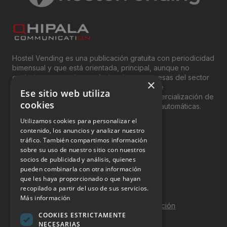
Hostel Vending es una publicación gratuita con periodicidad
bimensual y que está orientada, principal, aunque no
exclusivamente, a los profesionales y empresas del sector
×
del “Vending”; nombre con el que se conoce
Ese sitio web utiliza
genéricamente entre profesionales a la comercialización de
cookies
productos y servicios a través de máquinas automáticas.
Utilizamos cookies para personalizar el
INFORMACIÓN LEGAL
contenido, los anuncios y analizar nuestro
tráfico. También compartimos información
sobre su uso de nuestro sitio con nuestros
Aviso Legal
socios de publicidad y análisis, quienes
pueden combinarla con otra información
Política de Privacidad
que les haya proporcionado o que hayan
Política de Cookies
recopilado a partir del uso de sus servicios.
Más información
Política de calidad y seguridad de la información
COOKIES ESTRICTAMENTE
Contacto
NECESARIAS