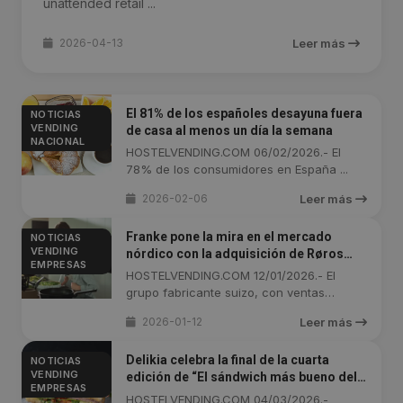
unattended retail ...
2026-04-13
Leer más
El 81% de los españoles desayuna fuera
NOTICIAS
VENDING
de casa al menos un día la semana
NACIONAL
HOSTELVENDING.COM 06/02/2026.- El
78% de los consumidores en España ...
2026-02-06
Leer más
Franke pone la mira en el mercado
NOTICIAS
VENDING
nórdico con la adquisición de Røros
EMPRESAS
Metall
HOSTELVENDING.COM 12/01/2026.- El
grupo fabricante suizo, con ventas
cercanas a ...
2026-01-12
Leer más
Delikia celebra la final de la cuarta
NOTICIAS
VENDING
edición de “El sándwich más bueno del
EMPRESAS
mundo”
HOSTELVENDING.COM 04/03/2026.-