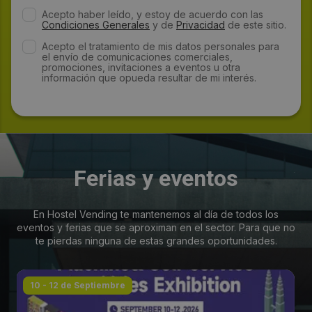
Acepto haber leído, y estoy de acuerdo con las
Condiciones Generales
y de
Privacidad
de este sitio.
Acepto el tratamiento de mis datos personales para
el envío de comunicaciones comerciales,
promociones, invitaciones a eventos u otra
información que opueda resultar de mi interés.
Ferias y eventos
En Hostel Vending te mantenemos al día de todos los
eventos y ferias que se aproximan en el sector. Para que no
te pierdas ninguna de estas grandes oportunidades.
10 - 12 de Septiembre