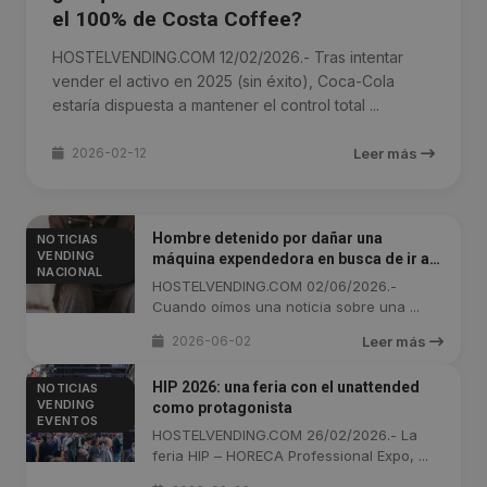
el 100% de Costa Coffee?
HOSTELVENDING.COM 12/02/2026.- Tras intentar
vender el activo en 2025 (sin éxito), Coca-Cola
estaría dispuesta a mantener el control total ...
2026-02-12
Leer más
Hombre detenido por dañar una
NOTICIAS
VENDING
máquina expendedora en busca de ir a
NACIONAL
prisión
HOSTELVENDING.COM 02/06/2026.-
Cuando oímos una noticia sobre una ...
2026-06-02
Leer más
HIP 2026: una feria con el unattended
NOTICIAS
VENDING
como protagonista
EVENTOS
HOSTELVENDING.COM 26/02/2026.- La
feria HIP – HORECA Professional Expo, ...