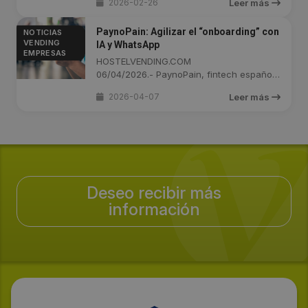
2026-02-26
Leer más
PaynoPain: Agilizar el “onboarding” con
NOTICIAS
VENDING
IA y WhatsApp
EMPRESAS
HOSTELVENDING.COM
06/04/2026.- PaynoPain, fintech española
...
2026-04-07
Leer más
Deseo recibir más
información