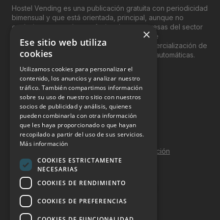
Hostel Vending es una publicación gratuita con periodicidad
bimensual y que está orientada, principal, aunque no
exclusivamente, a los profesionales y empresas del sector
×
del “Vending”; nombre con el que se conoce
Ese sitio web utiliza
genéricamente entre profesionales a la comercialización de
cookies
productos y servicios a través de máquinas automáticas.
Utilizamos cookies para personalizar el
INFORMACIÓN LEGAL
contenido, los anuncios y analizar nuestro
tráfico. También compartimos información
sobre su uso de nuestro sitio con nuestros
Aviso Legal
socios de publicidad y análisis, quienes
pueden combinarla con otra información
Política de Privacidad
que les haya proporcionado o que hayan
Política de Cookies
recopilado a partir del uso de sus servicios.
Más información
Política de calidad y seguridad de la información
COOKIES ESTRICTAMENTE
Contacto
NECESARIAS
COOKIES DE RENDIMIENTO
COOKIES DE PREFERENCIAS
DOSSIER Y CONTRATACIÓN
COOKIES DE FUNCIONALIDAD