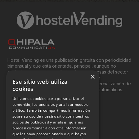
Hostel Vending es una publicación gratuita con periodicidad
bimensual y que está orientada, principal, aunque no
exclusivamente, a los profesionales y empresas del sector
×
del “Vending”; nombre con el que se conoce
Ese sitio web utiliza
genéricamente entre profesionales a la comercialización de
cookies
productos y servicios a través de máquinas automáticas.
Utilizamos cookies para personalizar el
INFORMACIÓN LEGAL
contenido, los anuncios y analizar nuestro
tráfico. También compartimos información
sobre su uso de nuestro sitio con nuestros
Aviso Legal
socios de publicidad y análisis, quienes
pueden combinarla con otra información
Política de Privacidad
que les haya proporcionado o que hayan