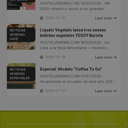
lanzamientos
HOSTELVENDING.COM 10/02/2026.- HIP
2026 volverá a reunir a los grandes ...
2026-02-10
Leer más
Liquats Vegetals lanza tres nuevas
NOTICIAS
VENDING
bebidas vegetales YOSOY Barista
CAFÉ
HOSTELVENDING.COM 18/03/2026.- De
cara a la feria Alimentaria + Hostelco
2026, ...
2026-03-18
Leer más
Especial: Modelo “Coffee To Go”
NOTICIAS
VENDING
HOSTELVENDING.COM 01/07/2026.-
ESPECIALES
Alcanzando el ecuador de este año 2026,
...
2026-07-01
Leer más