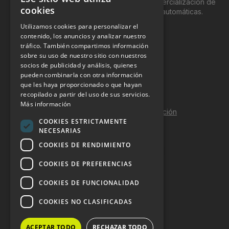
genéricamente entre profesionales a la comercialización de
cookies
productos y servicios a través de máquinas automáticas.
Utilizamos cookies para personalizar el
INFORMACIÓN LEGAL
contenido, los anuncios y analizar nuestro
tráfico. También compartimos información
sobre su uso de nuestro sitio con nuestros
Aviso Legal
socios de publicidad y análisis, quienes
pueden combinarla con otra información
Política de Privacidad
que les haya proporcionado o que hayan
Política de Cookies
recopilado a partir del uso de sus servicios.
Más información
Política de calidad y seguridad de la información
COOKIES ESTRICTAMENTE
Contacto
NECESARIAS
COOKIES DE RENDIMIENTO
COOKIES DE PREFERENCIAS
DOSSIER Y CONTRATACIÓN
COOKIES DE FUNCIONALIDAD
Dossier 2026 (ES)
COOKIES NO CLASIFICADAS
Dossier 2026 (EN)
ACEPTAR TODO
RECHAZAR TODO