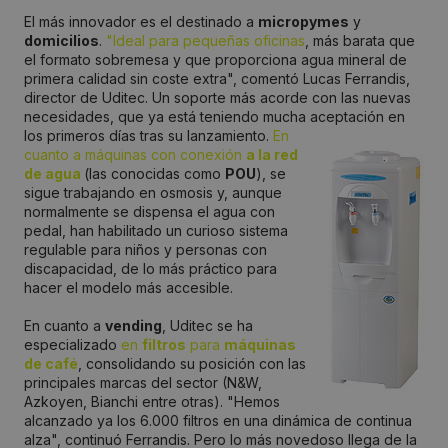
El más innovador es el destinado a
micropymes
y
domicilios
.
"Ideal para pequeñas oficinas
, más barata que
el formato sobremesa y que proporciona agua mineral de
primera calidad sin coste extra", comentó Lucas Ferrandis,
director de Uditec. Un soporte más acorde con las nuevas
necesidades, que ya está teniendo mucha aceptación
en
los primeros días tras su lanzamiento.
En
cuanto a máquinas con conexión
a la red
de agua
(las conocidas como
POU
), se
sigue trabajando en osmosis y, aunque
normalmente se dispensa el agua con
pedal, han habilitado un curioso sistema
regulable para niños y personas con
discapacidad, de lo más práctico para
hacer el modelo más accesible.
En cuanto a
vending
, Uditec se ha
especializado
en
filtros
para
máquinas
de café
, consolidando su posición con las
principales marcas del sector (N&W,
Azkoyen, Bianchi entre otras). "Hemos
alcanzado ya los 6.000 filtros en una dinámica de continua
alza", continuó Ferrandis. Pero lo más novedoso llega de la