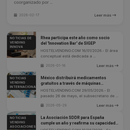
coorganizado por ...
2026-02-17
Leer más
Rhea participa este año como socio
NOTICIAS DE
VENDING
del 'Innovation Bar' de SIGEP
INNOVA
HOSTELVENDING.COM 16/01/2026.- El área
conceptual está dedicada a ...
2026-01-16
Leer más
México distribuirá medicamentos
NOTICIAS
VENDING
gratuitos a través de máquinas
INTERNACIONAL
expendedoras
HOSTELVENDING.COM 29/05/2026.- El
pasado 26 de mayo, el subsecretario de ...
2026-05-29
Leer más
La Asociación SDDR para España
NOTICIAS
VENDING
cumple un año y reafirma su capacidad
ASOCIACIONES
para liderar el futuro de los envases