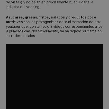
de visitas) y no dejan en precisamente buen lugar a la
industria del vending.
Azúcares, grasas, fritos, salados y productos poco
nutritivos
son los protagonistas de la alimentación de este
youtuber que, con tan solo 3 vídeos correspondientes a los
4 primeros días del experimento, ya ha dejado su marca en
las redes sociales.