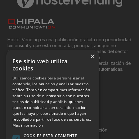
Hostel Vending es una publicación gratuita con periodicidad
bimensual y que está orientada, principal, aunque no
exclusivamente, a los profesionales y empresas del sector
×
del “Vending”; nombre con el que se conoce
Ese sitio web utiliza
genéricamente entre profesionales a la comercialización de
cookies
productos y servicios a través de máquinas automáticas.
Utilizamos cookies para personalizar el
INFORMACIÓN LEGAL
contenido, los anuncios y analizar nuestro
tráfico. También compartimos información
sobre su uso de nuestro sitio con nuestros
Aviso Legal
socios de publicidad y análisis, quienes
pueden combinarla con otra información
Política de Privacidad
que les haya proporcionado o que hayan
Política de Cookies
recopilado a partir del uso de sus servicios.
Más información
Política de calidad y seguridad de la información
COOKIES ESTRICTAMENTE