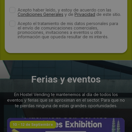
Acepto haber leído, y estoy de acuerdo con las
Condiciones Generales
y de
Privacidad
de este sitio.
Acepto el tratamiento de mis datos personales para
el envío de comunicaciones comerciales,
promociones, invitaciones a eventos u otra
información que opueda resultar de mi interés.
Ferias y eventos
En Hostel Vending te mantenemos al día de todos los
eventos y ferias que se aproximan en el sector. Para que no
te pierdas ninguna de estas grandes oportunidades.
10 - 12 de Septiembre