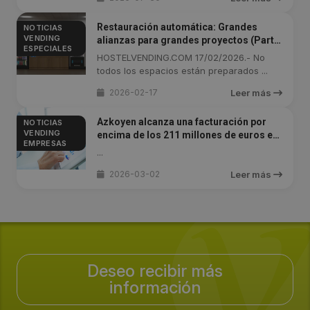
Restauración automática: Grandes
NOTICIAS
VENDING
alianzas para grandes proyectos (Parte
ESPECIALES
1)
HOSTELVENDING.COM 17/02/2026.- No
todos los espacios están preparados ...
2026-02-17
Leer más
Azkoyen alcanza una facturación por
NOTICIAS
VENDING
encima de los 211 millones de euros en
EMPRESAS
2025
...
2026-03-02
Leer más
Deseo recibir más
información