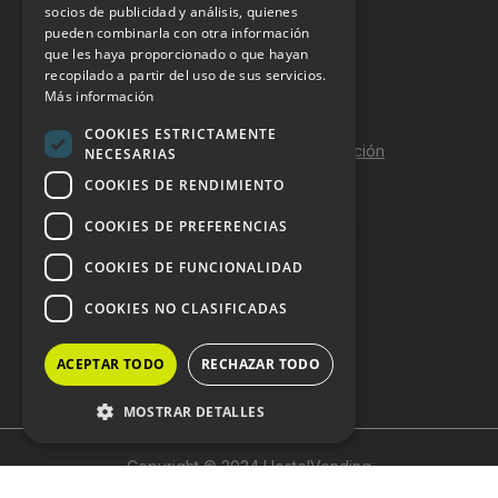
socios de publicidad y análisis, quienes
pueden combinarla con otra información
Aviso Legal
que les haya proporcionado o que hayan
Política de Privacidad
recopilado a partir del uso de sus servicios.
Más información
Política de Cookies
COOKIES ESTRICTAMENTE
Política de calidad y seguridad de la información
NECESARIAS
COOKIES DE RENDIMIENTO
Contacto
COOKIES DE PREFERENCIAS
COOKIES DE FUNCIONALIDAD
DOSSIER Y CONTRATACIÓN
COOKIES NO CLASIFICADAS
Dossier 2026 (ES)
ACEPTAR TODO
RECHAZAR TODO
Dossier 2026 (EN)
MOSTRAR DETALLES
Copyright © 2024 HostelVending
Cookies estrictamente necesarias