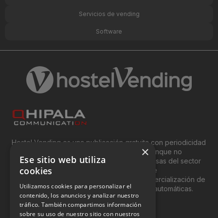
Servicios de vending
Software
Hostel Vending es una publicación gratuita con periodicidad
×
bimensual y que está orientada, principal, aunque no
Ese sitio web utiliza
exclusivamente, a los profesionales y empresas del sector
cookies
del “Vending”; nombre con el que se conoce
genéricamente entre profesionales a la comercialización de
Utilizamos cookies para personalizar el
productos y servicios a través de máquinas automáticas.
contenido, los anuncios y analizar nuestro
tráfico. También compartimos información
INFORMACIÓN LEGAL
sobre su uso de nuestro sitio con nuestros