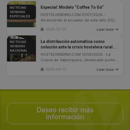
Especial: Modelo “Coffee To Go”
NOTICIAS
VENDING
HOSTELVENDING.COM 01/07/2026.-
ESPECIALES
Alcanzando el ecuador de este año 2026,
...
2026-07-01
Leer más
La distribución automática como
NOTICIAS
VENDING
solución ante la crisis hostelera rural en
NACIONAL
la Cueva de Valporquero
HOSTELVENDING.COM 13/04/2026.- La
Cueva de Valporquero, destacado punto
...
2026-04-13
Leer más
Deseo recibir más
información