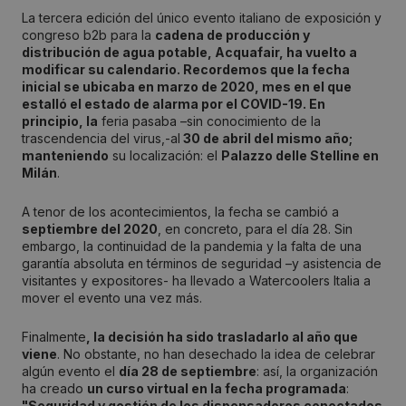
La tercera edición del único evento italiano de exposición y
congreso b2b para la
cadena de producción y
distribución de agua potable, Acquafair, ha vuelto a
modificar su calendario.
Recordemos que la fecha
inicial se ubicaba en marzo de 2020, mes en el que
estalló el estado de alarma por el COVID-19. En
principio, la
feria pasaba –sin conocimiento de la
trascendencia del virus,-al
30 de abril del mismo año
;
manteniendo
su localización: el
Palazzo delle Stelline en
Milán
.
A tenor de los acontecimientos, la fecha se cambió a
septiembre del 2020
, en concreto, para el día 28. Sin
embargo, la continuidad de la pandemia y la falta de una
garantía absoluta en términos de seguridad –y asistencia de
visitantes y expositores- ha llevado a Watercoolers Italia a
mover el evento una vez más.
Finalmente
, la decisión ha sido trasladarlo al año que
viene
. No obstante, no han desechado la idea de celebrar
algún evento el
día 28 de septiembre
: así, la organización
ha creado
un curso virtual en la fecha programada
:
"Seguridad y gestión de los dispensadores conectados