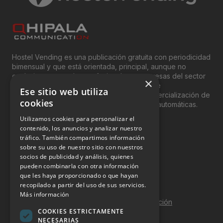
Hostel Vending es una publicación gratuita con periodicidad
bimensual y que está orientada, principal, aunque no
exclusivamente, a los profesionales y empresas del sector
×
del “Vending”; nombre con el que se conoce
Ese sitio web utiliza
genéricamente entre profesionales a la comercialización de
cookies
productos y servicios a través de máquinas automáticas.
Utilizamos cookies para personalizar el
INFORMACIÓN LEGAL
contenido, los anuncios y analizar nuestro
tráfico. También compartimos información
sobre su uso de nuestro sitio con nuestros
Aviso Legal
socios de publicidad y análisis, quienes
pueden combinarla con otra información
Política de Privacidad
que les haya proporcionado o que hayan
Política de Cookies
recopilado a partir del uso de sus servicios.
Más información
Política de calidad y seguridad de la información
COOKIES ESTRICTAMENTE
Contacto
NECESARIAS