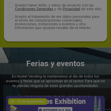
Acepto haber leído, y estoy de acuerdo con las
Condiciones Generales
y de
Privacidad
de este sitio.
Acepto el tratamiento de mis datos personales para
el envío de comunicaciones comerciales,
promociones, invitaciones a eventos u otra
información que opueda resultar de mi interés.
Ferias y eventos
En Hostel Vending te mantenemos al día de todos los
eventos y ferias que se aproximan en el sector. Para que no
te pierdas ninguna de estas grandes oportunidades.
10 - 12 de Septiembre