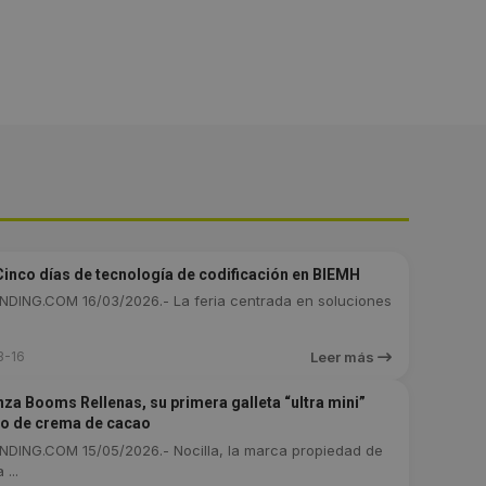
inco días de tecnología de codificación en BIEMH
DING.COM 16/03/2026.- La feria centrada en soluciones
3-16
Leer más
anza Booms Rellenas, su primera galleta “ultra mini”
no de crema de cacao
DING.COM 15/05/2026.- Nocilla, la marca propiedad de
...