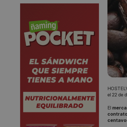
HOSTELV
el 22 de 
El
merca
contrato
centavos