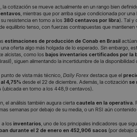
 la cotización se mueve actualmente en un rango bien definid
centavos
, mientras que por arriba sigue condicionada por una
 su resistencia en torno a los
380 centavos por libra
). Tal y
de equilibrio tenso, con fuerzas contrapuestas que mantienen 
as
estimaciones de producción de Conab en Brasil
actúan
 una oferta algo más holgada de lo esperado. Sin embargo, e
e alcistas, como los
bajos inventarios certificados por la 
rasil), siguen alimentando la incertidumbre de la disponibilidad 
punto de vista más técnico,
Daily Forex
destaca que el
preci
 al 4,75%
desde el 22 de diciembre. Además, la cotización
se 
s
(ubicada en torno a los 448,9 centavos).
n, el análisis también augura cierta
cautela en la operativa
. 
timas semanas por debajo de su media, o un RSI aún contenido
 a los
inventarios
, uno de los principales indicadores que sig
ban durante el 2 de enero en 452,906 sacos
(por debajo 