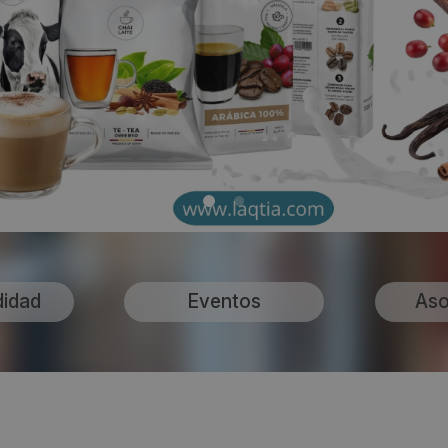
didad
Eventos
Aso