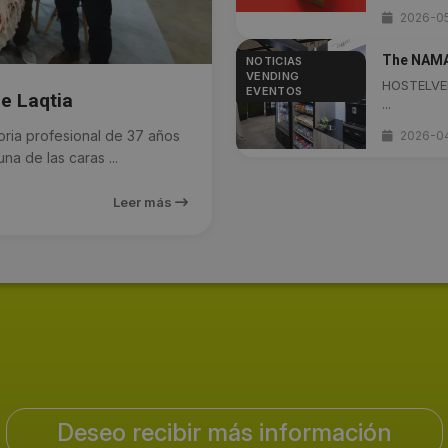
2026-05
The NAMA 
NOTICIAS
VENDING
HOSTELVEN
EVENTOS
de Laqtia
...
ia profesional de 37 años
2026-0
a de las caras ...
Leer más
Deseo recibir más información