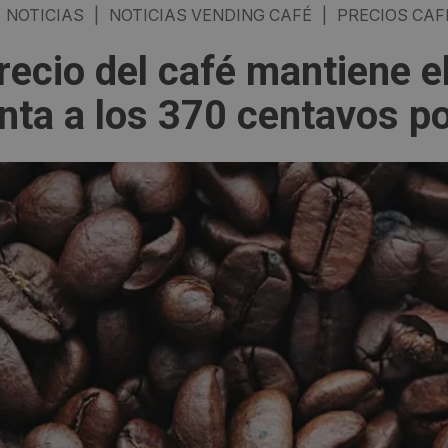
NOTICIAS
|
NOTICIAS VENDING CAFÉ
|
PRECIOS CAF
recio del café mantiene el
nta a los 370 centavos po