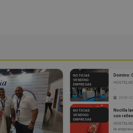
Domino: C
NOTICIAS
VENDING
HOSTELVEN
EMPRESAS
...
2026-0
Nocilla l
NOTICIAS
VENDING
con relle
EMPRESAS
HOSTELVEN
la empresa 