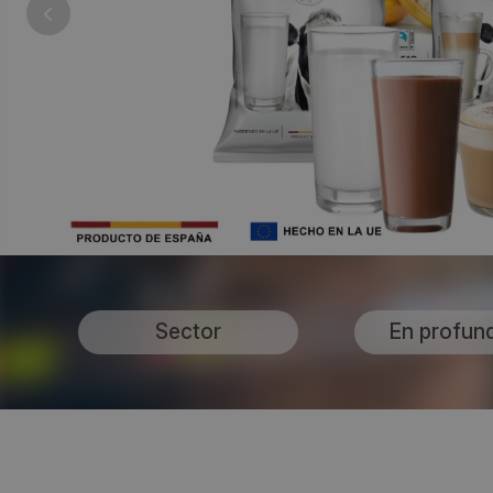
Sector
En profun