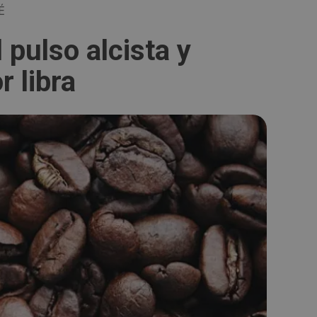
É
 pulso alcista y
r libra