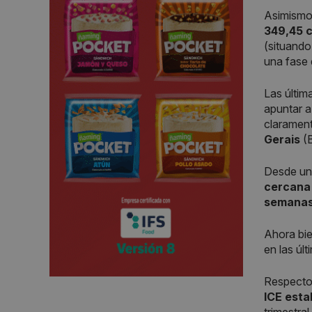
Asimismo,
349,45 
(situando
una fase 
Las últim
apuntar a
clarament
Gerais
(B
Desde un 
cercana
semana
Ahora bie
en las úl
Respecto
ICE esta
trimestral.