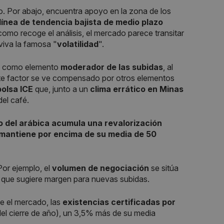
o. Por abajo, encuentra apoyo en la zona de los
línea de tendencia bajista de medio plazo
 como recoge el análisis, el mercado parece transitar
viva la famosa "
volatilidad
".
 como elemento
moderador de las subidas
, al
ste factor se ve compensado por otros elementos
bolsa ICE
que, junto a un
clima errático en Minas
del café.
o del arábica acumula una revalorización
mantiene por encima de su media de 50
Por ejemplo, el
volumen de negociación
se sitúa
 que sugiere margen para nuevas subidas.
ue el mercado, las
existencias certificadas por
del cierre de año), un 3,5% más de su media