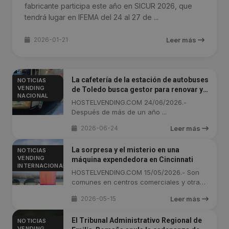
fabricante participa este año en SICUR 2026, que
tendrá lugar en IFEMA del 24 al 27 de ...
2026-01-21
Leer más
La cafetería de la estación de autobuses
NOTICIAS
VENDING
de Toledo busca gestor para renovar y
NACIONAL
reabrir sus puertas
HOSTELVENDING.COM 24/06/2026.-
Después de más de un año ...
2026-06-24
Leer más
La sorpresa y el misterio en una
NOTICIAS
VENDING
máquina expendedora en Cincinnati
INTERNACIONAL
HOSTELVENDING.COM 15/05/2026.- Son
comunes en centros comerciales y otra
clase ...
2026-05-15
Leer más
El Tribunal Administrativo Regional de
NOTICIAS
VENDING