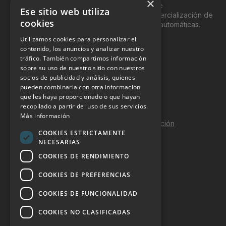
×
del “Vending”; nombre con el que se conoce
Ese sitio web utiliza
genéricamente entre profesionales a la comercialización de
cookies
productos y servicios a través de máquinas automáticas.
Utilizamos cookies para personalizar el
INFORMACIÓN LEGAL
contenido, los anuncios y analizar nuestro
tráfico. También compartimos información
sobre su uso de nuestro sitio con nuestros
Aviso Legal
socios de publicidad y análisis, quienes
pueden combinarla con otra información
Política de Privacidad
que les haya proporcionado o que hayan
Política de Cookies
recopilado a partir del uso de sus servicios.
Más información
Política de calidad y seguridad de la información
COOKIES ESTRICTAMENTE
Contacto
NECESARIAS
COOKIES DE RENDIMIENTO
COOKIES DE PREFERENCIAS
DOSSIER Y CONTRATACIÓN
COOKIES DE FUNCIONALIDAD
Dossier 2026 (ES)
COOKIES NO CLASIFICADAS