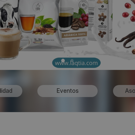
didad
Eventos
Aso