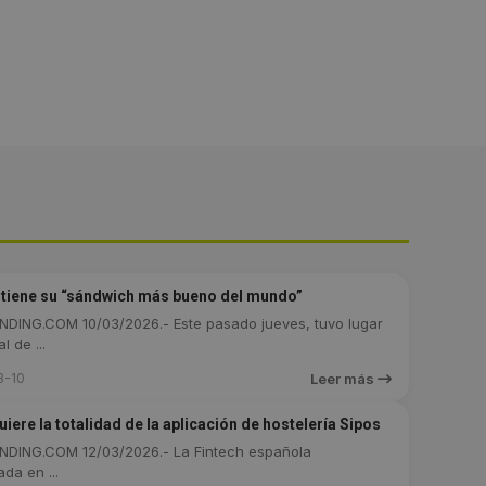
a tiene su “sándwich más bueno del mundo”
DING.COM 10/03/2026.- Este pasado jueves, tuvo lugar
l de ...
3-10
Leer más
iere la totalidad de la aplicación de hostelería Sipos
DING.COM 12/03/2026.- La Fintech española
da en ...