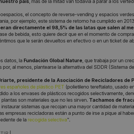
 nuestro país
, más de la mitad van todavía a parar a los verted
oespacios, el concepto de reverse-vending y espacios verde
nia, por ejemplo, este sistema de retorno ha cumplido en 2013
eran directamente el 98,5% de las latas que salen al m
se de bebida, esto quiere decir que en el momento de compra
ntimos que le serán devueltos en efectivo o en un ticket de 
s datos, la
Fundación Global Nature
, que trabaja por un cre
 por, al menos, plantearse la alternativa del SDDR (Sistema d
riarte, presidente de la Asociación de Recicladores de 
res españoles de plástico PET
(polietileno tereftalato, usado 
dido a los envases de plásticos recogidos selectivamente, den
as plantas son materiales que no les sirven.
Tachamos de fraca
instaurar sistemas que recojan una mayor cantidad de material 
s empresas recicladoras están a punto de irse a pique al haber 
cedente de la
recogida selectiva
".
TIR
|