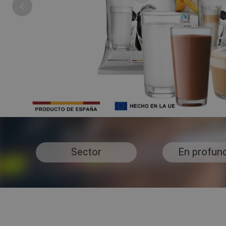
Sector
En profun