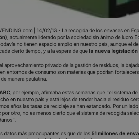
NDING.com | 14/02/13.- La recogida de los envases en Esp
ón)
, actualmente liderado por la sociedad sin ánimo de lucro 
todavía no tienen espacio amplio en nuestro país, aunque el d
cada cierto tiempo, y a la espera de que
la nueva legislación
el aprovechamiento privado de la gestión de residuos, la baja
en entornos de consumo son materias que podrían fortalecerse
de manera paulatina.
o ABC
, por ejemplo, afirmaba estas semanas que "el sistema d
cho en nuestro país y está lejos de tender hacia el residuo ce
timos años las tasas de reciclaje se han estancado. Por un lado 
por otro, no es menos cierto que el sistema de recogida select
danos".
os datos más preocupantes es que de los
51 millones de env