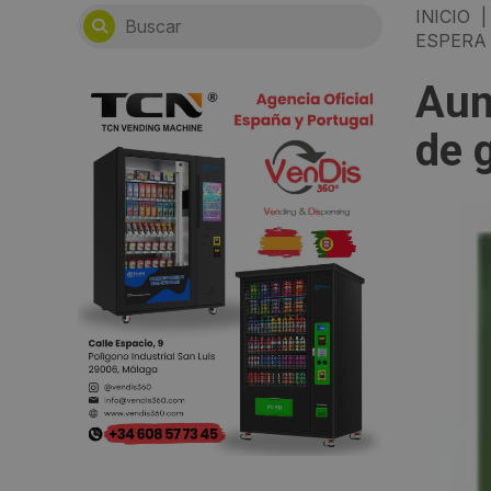
INICIO
|
ESPERA
Aum
de 