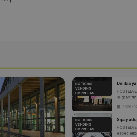
Delikia y
NOTICIAS
VENDING
HOSTELVEN
EMPRESAS
la gran fina
2026-0
Sipay adqu
NOTICIAS
VENDING
HOSTELVEN
EMPRESAS
especializa