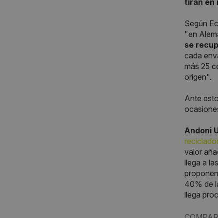
tiran en
Según Ec
"en Alema
se recup
cada enva
más 25 cé
origen".
Ante esto
ocasiones
Andoni U
reciclado
valor aña
llega a l
proponen 
40% de la
llega pro
COMPAR