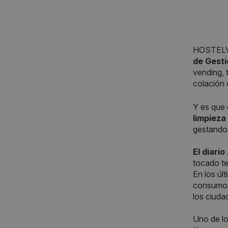
HOSTELVE
de Gesti
vending, 
colación 
Y es que 
limpieza
gestando 
El diari
tocado te
En los úl
consumo; 
los ciuda
Uno de l