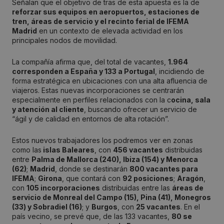
Señalan que el objetivo de tras de esta apuesta es la de
reforzar sus equipos en aeropuertos, estaciones de
tren, áreas de servicio y el recinto ferial de IFEMA
Madrid
en un contexto de elevada actividad en los
principales nodos de movilidad.
La compañía afirma que, del total de vacantes,
1.964
corresponden a España y 133 a Portugal
, incidiendo de
forma estratégica en ubicaciones con una alta afluencia de
viajeros. Estas nuevas incorporaciones se centrarán
especialmente en perfiles relacionados con la c
ocina, sala
y atención al cliente
, buscando ofrecer un servicio de
“ágil y de calidad en entornos de alta rotación”.
Estos nuevos trabajadores los podremos ver en zonas
como las
islas Baleares
, con
456 vacantes
distribuidas
entre
Palma de Mallorca (240), Ibiza (154) y Menorca
(62)
;
Madrid
, donde se destinarán
800 vacantes para
IFEMA
;
Girona
, que contará con
92 posiciones
;
Aragón
,
con
105 incorporaciones
distribuidas entre las
áreas de
servicio de Monreal del Campo (15), Pina (41), Monegros
(33) y Sobradiel (16)
; y
Burgos
, con
25 vacantes
. En el
país vecino, se prevé que, de las 133 vacantes,
80 se