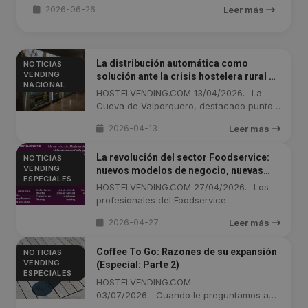
2026-06-26
Leer más
La distribución automática como
NOTICIAS
VENDING
solución ante la crisis hostelera rural en
NACIONAL
la Cueva de Valporquero
HOSTELVENDING.COM 13/04/2026.- La
Cueva de Valporquero, destacado punto
...
2026-04-13
Leer más
La revolución del sector Foodservice:
NOTICIAS
VENDING
nuevos modelos de negocio, nuevas
ESPECIALES
oportunidades (Especial: Cuarta parte)
HOSTELVENDING.COM 27/04/2026.- Los
profesionales del Foodservice ...
2026-04-27
Leer más
Coffee To Go: Razones de su expansión
NOTICIAS
VENDING
(Especial: Parte 2)
ESPECIALES
HOSTELVENDING.COM
03/07/2026.- Cuando le preguntamos a
los especialistas ...