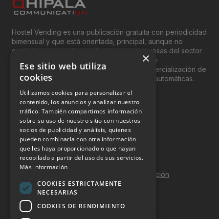
Hostel Vending es una publicación gratuita con periodicidad
bimensual y que está orientada, principal, aunque no
exclusivamente, a los profesionales y empresas del sector
×
del “Vending”; nombre con el que se conoce
Ese sitio web utiliza
genéricamente entre profesionales a la comercialización de
cookies
productos y servicios a través de máquinas automáticas.
Utilizamos cookies para personalizar el
INFORMACIÓN LEGAL
contenido, los anuncios y analizar nuestro
tráfico. También compartimos información
sobre su uso de nuestro sitio con nuestros
Aviso Legal
socios de publicidad y análisis, quienes
pueden combinarla con otra información
Política de Privacidad
que les haya proporcionado o que hayan
Política de Cookies
recopilado a partir del uso de sus servicios.
Más información
Política de calidad y seguridad de la información
COOKIES ESTRICTAMENTE
Contacto
NECESARIAS
COOKIES DE RENDIMIENTO