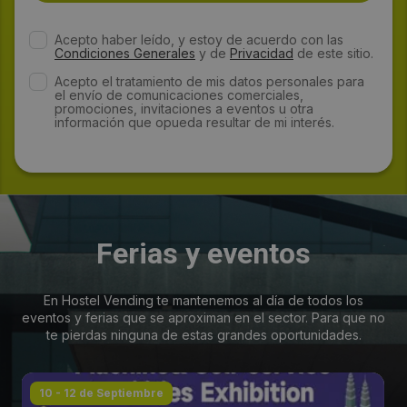
Acepto haber leído, y estoy de acuerdo con las
Condiciones Generales
y de
Privacidad
de este sitio.
Acepto el tratamiento de mis datos personales para
el envío de comunicaciones comerciales,
promociones, invitaciones a eventos u otra
información que opueda resultar de mi interés.
Ferias y eventos
En Hostel Vending te mantenemos al día de todos los
eventos y ferias que se aproximan en el sector. Para que no
te pierdas ninguna de estas grandes oportunidades.
10 - 12 de Septiembre