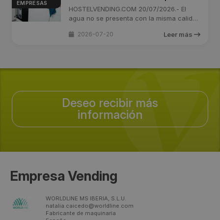
EMPRESAS
zonas de agua con mayor salinidad
HOSTELVENDING.COM 20/07/2026.- El
agua no se presenta con la misma calidad
y ...
2026-07-20
Leer más
Deseo recibir más
información
Empresa Vending
WORLDLINE MS IBERIA, S.L.U.
natalia.caicedo@worldline.com
Fabricante de maquinaria