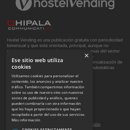
Hostel Vending es una publicación gratuita con periodicidad
bimensual y que está orientada, principal, aunque no
exclusivamente, a los profesionales y empresas del sector
×
del “Vending”; nombre con el que se conoce
Ese sitio web utiliza
genéricamente entre profesionales a la comercialización de
cookies
productos y servicios a través de máquinas automáticas.
Utilizamos cookies para personalizar el
INFORMACIÓN LEGAL
contenido, los anuncios y analizar nuestro
tráfico. También compartimos información
sobre su uso de nuestro sitio con nuestros
Aviso Legal
socios de publicidad y análisis, quienes
pueden combinarla con otra información
Política de Privacidad
que les haya proporcionado o que hayan
Política de Cookies
recopilado a partir del uso de sus servicios.
Más información
Política de calidad y seguridad de la información
COOKIES ESTRICTAMENTE