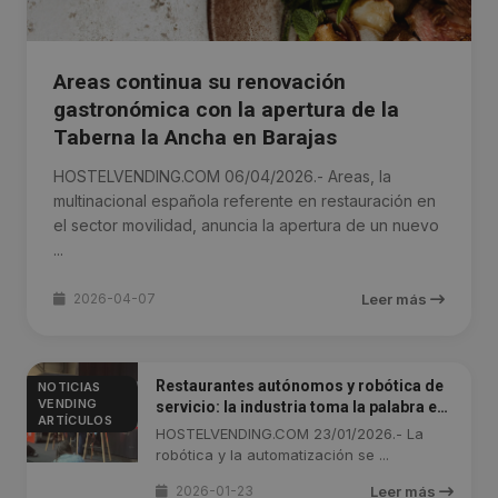
Areas continua su renovación
gastronómica con la apertura de la
Taberna la Ancha en Barajas
HOSTELVENDING.COM 06/04/2026.- Areas, la
multinacional española referente en restauración en
el sector movilidad, anuncia la apertura de un nuevo
...
2026-04-07
Leer más
Restaurantes autónomos y robótica de
NOTICIAS
VENDING
servicio: la industria toma la palabra en
ARTÍCULOS
HIP 2026
HOSTELVENDING.COM 23/01/2026.- La
robótica y la automatización se ...
2026-01-23
Leer más