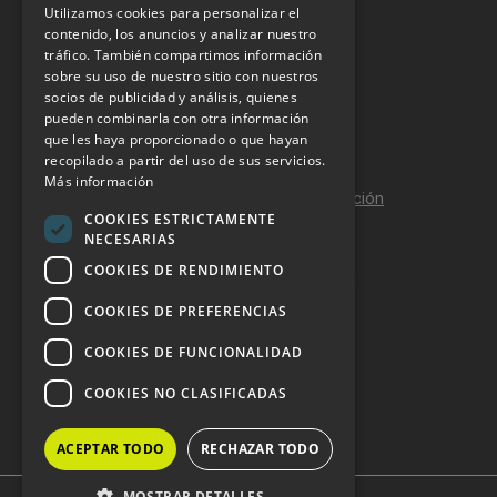
Utilizamos cookies para personalizar el
INFORMACIÓN LEGAL
contenido, los anuncios y analizar nuestro
tráfico. También compartimos información
sobre su uso de nuestro sitio con nuestros
Aviso Legal
socios de publicidad y análisis, quienes
pueden combinarla con otra información
Política de Privacidad
que les haya proporcionado o que hayan
Política de Cookies
recopilado a partir del uso de sus servicios.
Más información
Política de calidad y seguridad de la información
COOKIES ESTRICTAMENTE
Contacto
NECESARIAS
COOKIES DE RENDIMIENTO
COOKIES DE PREFERENCIAS
DOSSIER Y CONTRATACIÓN
COOKIES DE FUNCIONALIDAD
Dossier 2026 (ES)
COOKIES NO CLASIFICADAS
Dossier 2026 (EN)
ACEPTAR TODO
RECHAZAR TODO
MOSTRAR DETALLES