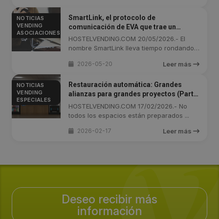
SmartLink, el protocolo de
NOTICIAS
VENDING
comunicación de EVA que trae un
ASOCIACIONES
lenguaje común a la distribución
HOSTELVENDING.COM 20/05/2026.- El
automatizada
nombre SmartLink lleva tiempo rondando
la ...
2026-05-20
Leer más
Restauración automática: Grandes
NOTICIAS
VENDING
alianzas para grandes proyectos (Parte
ESPECIALES
1)
HOSTELVENDING.COM 17/02/2026.- No
todos los espacios están preparados ...
2026-02-17
Leer más
Deseo recibir más
información