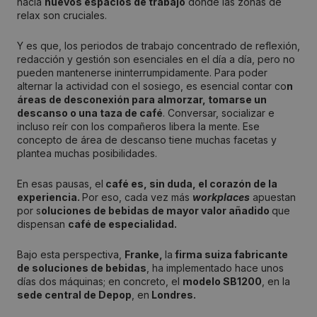
hacia
nuevos espacios de trabajo
donde las zonas de
relax son cruciales.
Y es que, los periodos de trabajo concentrado de reflexión,
redacción y gestión son esenciales en el día a día, pero no
pueden mantenerse ininterrumpidamente. Para poder
alternar la actividad con el sosiego, es esencial contar co
n
áreas de desconexión para almorzar, tomarse un
descanso o una taza de café
. Conversar, socializar e
incluso reír con los compañeros libera la mente. Ese
concepto de área de descanso tiene muchas facetas y
plantea muchas posibilidades.
En esas pausas, el
café es, sin duda, el corazón de la
experiencia.
Por eso, cada vez más
workplaces
apuestan
por s
oluciones de bebidas de mayor valor añadido
que
dispensan
café de especialidad.
Bajo esta perspectiva,
Franke,
la
firma suiza fabricante
de soluciones de bebidas
, ha implementado hace unos
días dos máquinas; en concreto, el
modelo SB1200
, en la
sede central de Depop
, en
Londres.