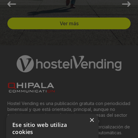
Ver más
Hostel Vending es una publicación gratuita con periodicidad
bimensual y que está orientada, principal, aunque no
exclusivamente, a los profesionales y empresas del sector
×
del “Vending”; nombre con el que se conoce
Ese sitio web utiliza
genéricamente entre profesionales a la comercialización de
cookies
productos y servicios a través de máquinas automáticas.