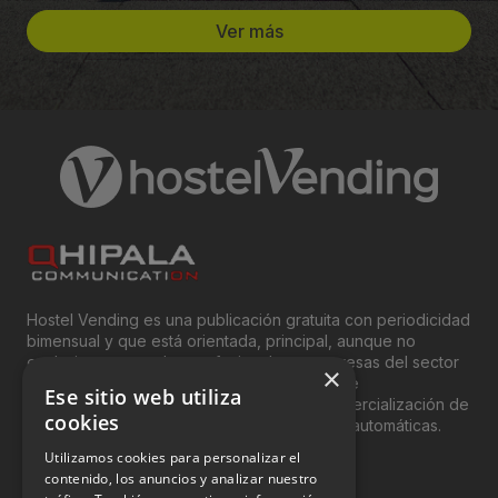
Ver más
Hostel Vending es una publicación gratuita con periodicidad
bimensual y que está orientada, principal, aunque no
exclusivamente, a los profesionales y empresas del sector
×
del “Vending”; nombre con el que se conoce
Ese sitio web utiliza
genéricamente entre profesionales a la comercialización de
cookies
productos y servicios a través de máquinas automáticas.
Utilizamos cookies para personalizar el
INFORMACIÓN LEGAL
contenido, los anuncios y analizar nuestro