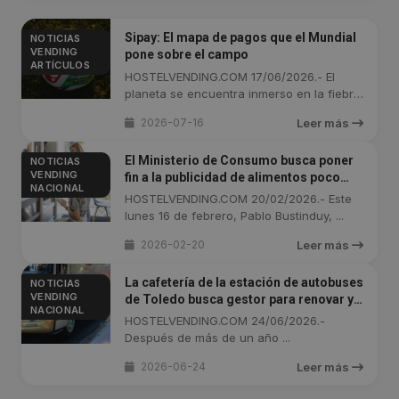
Sipay: El mapa de pagos que el Mundial
NOTICIAS
VENDING
pone sobre el campo
ARTÍCULOS
HOSTELVENDING.COM 17/06/2026.- El
planeta se encuentra inmerso en la fiebre
del ...
2026-07-16
Leer más
El Ministerio de Consumo busca poner
NOTICIAS
VENDING
fin a la publicidad de alimentos poco
NACIONAL
saludables dirigida a menores
HOSTELVENDING.COM 20/02/2026.- Este
lunes 16 de febrero, Pablo Bustinduy, ...
2026-02-20
Leer más
La cafetería de la estación de autobuses
NOTICIAS
VENDING
de Toledo busca gestor para renovar y
NACIONAL
reabrir sus puertas
HOSTELVENDING.COM 24/06/2026.-
Después de más de un año ...
2026-06-24
Leer más