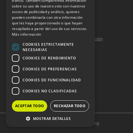
tráfico. También compartimos información
sobre su uso de nuestro sitio con nuestros
Aviso Legal
socios de publicidad y análisis, quienes
pueden combinarla con otra información
Política de Privacidad
que les haya proporcionado o que hayan
Política de Cookies
recopilado a partir del uso de sus servicios.
Más información
Política de calidad y seguridad de la información
COOKIES ESTRICTAMENTE
Contacto
NECESARIAS
COOKIES DE RENDIMIENTO
COOKIES DE PREFERENCIAS
DOSSIER Y CONTRATACIÓN
COOKIES DE FUNCIONALIDAD
Dossier 2026 (ES)
COOKIES NO CLASIFICADAS
Dossier 2026 (EN)
ACEPTAR TODO
RECHAZAR TODO
MOSTRAR DETALLES
Copyright © 2024 HostelVending