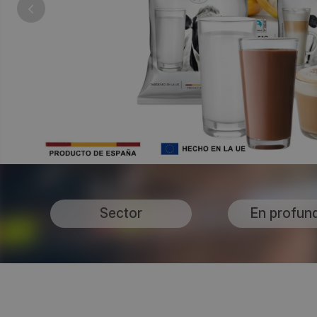
Sector
En profun