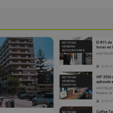
El 81% de
NOTICIAS
VENDING
horas en 
ASOCIACIONES
HOSTELVEN
...
2026-0
HIP 2026 
NOTICIAS
VENDING
aplicada 
EVENTOS
HOSTELVEN
Madrid, la .
2026-0
Coffee To
NOTICIAS