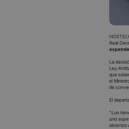
HOSTELVE
Real Decr
expende
La decisi
Ley Anti
que solam
el Minist
de conven
El depart
"
Las tien
una super
abiertas 