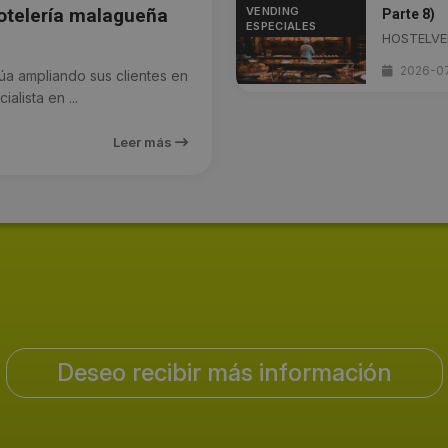
VENDING
hotelería malagueña
Parte 8)
ESPECIALES
HOSTELVEN
2026-0
a ampliando sus clientes en
alista en ...
Leer más
Deseo recibir más información