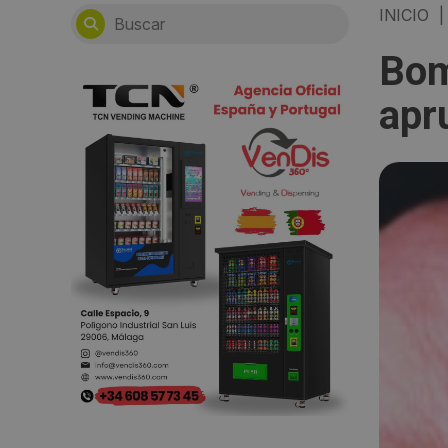
INICIO
|
Bom
apr