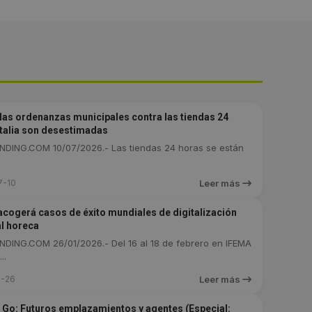
 las ordenanzas municipales contra las tiendas 24
Italia son desestimadas
DING.COM 10/07/2026.- Las tiendas 24 horas se están
7-10
Leer más
acogerá casos de éxito mundiales de digitalización
al horeca
DING.COM 26/01/2026.- Del 16 al 18 de febrero en IFEMA
..
1-26
Leer más
 Go: Futuros emplazamientos y agentes (Especial: