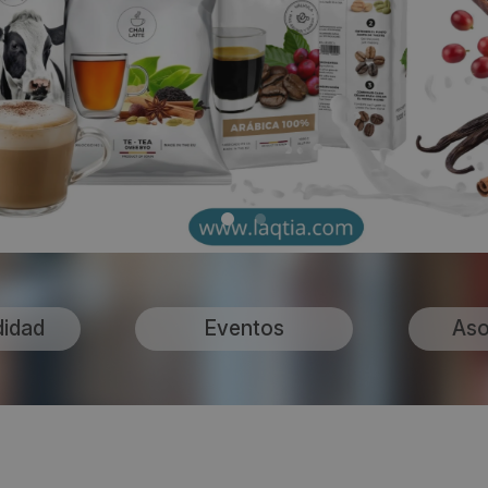
didad
Eventos
Aso