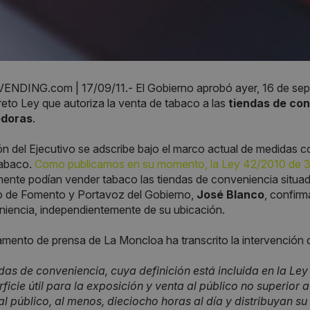
NDING.com | 17/09/11.- El Gobierno aprobó ayer, 16 de septi
eto Ley que autoriza la venta de tabaco a las
tiendas de co
doras
.
ón del Ejecutivo se adscribe bajo el marco actual de medidas
tabaco.
Como publicamos en su momento, la Ley 42/2010 de 3
ente podían vender tabaco las tiendas de conveniencia situad
ro de Fomento y Portavoz del Gobierno,
José Blanco
, confirm
iencia, independientemente de su ubicación.
amento de prensa de La Moncloa ha transcrito la intervención d
das de conveniencia, cuya definición está incluida en la Le
ficie útil para la exposición y venta al público no superio
al público, al menos, dieciocho horas al día y distribuyan su 