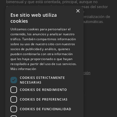
bimensual y que está orientada, principal, aunque no
exclusivamente, a los profesionales y empresas del sector
×
del “Vending”; nombre con el que se conoce
Ese sitio web utiliza
genéricamente entre profesionales a la comercialización de
cookies
productos y servicios a través de máquinas automáticas.
Utilizamos cookies para personalizar el
INFORMACIÓN LEGAL
contenido, los anuncios y analizar nuestro
tráfico. También compartimos información
sobre su uso de nuestro sitio con nuestros
Aviso Legal
socios de publicidad y análisis, quienes
pueden combinarla con otra información
Política de Privacidad
que les haya proporcionado o que hayan
Política de Cookies
recopilado a partir del uso de sus servicios.
Más información
Política de calidad y seguridad de la información
COOKIES ESTRICTAMENTE
Contacto
NECESARIAS
COOKIES DE RENDIMIENTO
COOKIES DE PREFERENCIAS
DOSSIER Y CONTRATACIÓN
COOKIES DE FUNCIONALIDAD