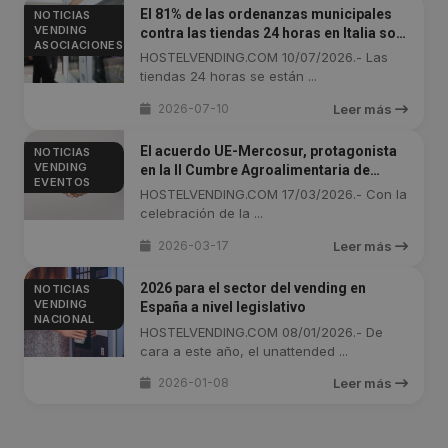
El 81% de las ordenanzas municipales
NOTICIAS
VENDING
contra las tiendas 24 horas en Italia son
ASOCIACIONES
desestimadas
HOSTELVENDING.COM 10/07/2026.- Las
tiendas 24 horas se están ...
2026-07-10
Leer más
El acuerdo UE-Mercosur, protagonista
NOTICIAS
VENDING
en la II Cumbre Agroalimentaria de
EVENTOS
Barcelona
HOSTELVENDING.COM 17/03/2026.- Con la
celebración de la ...
2026-03-17
Leer más
2026 para el sector del vending en
NOTICIAS
VENDING
España a nivel legislativo
NACIONAL
HOSTELVENDING.COM 08/01/2026.- De
cara a este año, el unattended ...
2026-01-08
Leer más