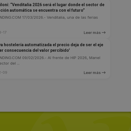
loni: “Venditalia 2026 será el lugar donde el sector de
ución automática se encuentra con el futuro”
DING.COM 17/03/2026.- Venditalia, una de las ferias
3-17
Leer más
va hostelería automatizada el precio deja de ser el eje
ser consecuencia del valor percibido'
DING.COM 09/02/2026.- Al frente de HIP 2026, Manel
ctor del ...
2-09
Leer más