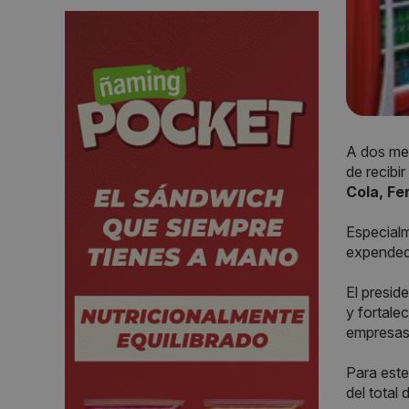
A dos me
de recibi
Cola, Fe
Especialm
expendedo
El presid
y fortale
empresas 
Para este
del total