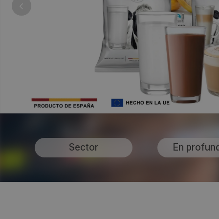
Sector
En profun