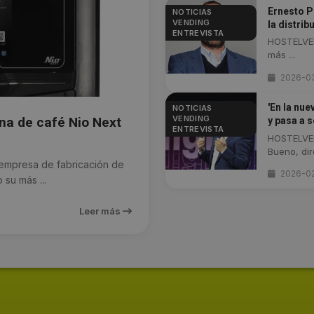
Ernesto Pi
NOTICIAS
VENDING
la distrib
ENTREVISTA
HOSTELVEN
más ...
2026-0
'En la nue
NOTICIAS
VENDING
na de café Nio Next
y pasa a 
ENTREVISTA
HOSTELVEN
Bueno, dire
mpresa de fabricación de
2026-0
su más ...
Leer más