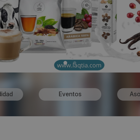
didad
Eventos
Aso