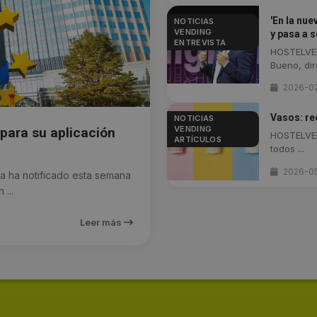
'En la nue
NOTICIAS
VENDING
y pasa a 
ENTREVISTA
HOSTELVEN
Bueno, dire
2026-0
Vasos: re
NOTICIAS
VENDING
para su aplicación
HOSTELVEN
ARTÍCULOS
todos ...
2026-05
 ha notificado esta semana
...
Leer más