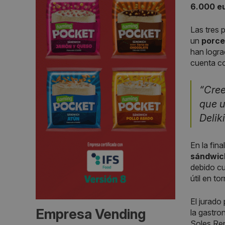
6.000 e
Las tres
un
porce
han logr
cuenta c
“Cree
que u
Deliki
En la fina
sándwic
debido cu
útil en t
El jurado
Empresa Vending
la gastro
Soles Re