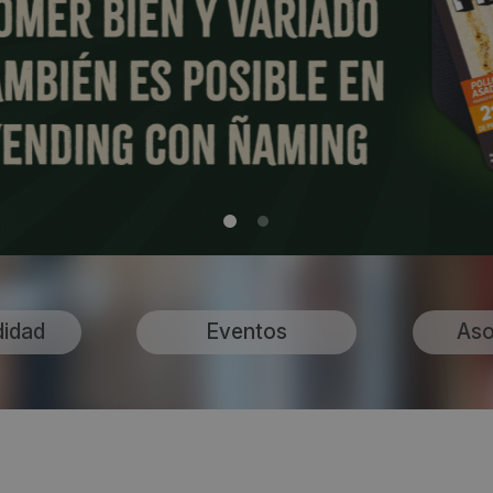
didad
Eventos
Aso