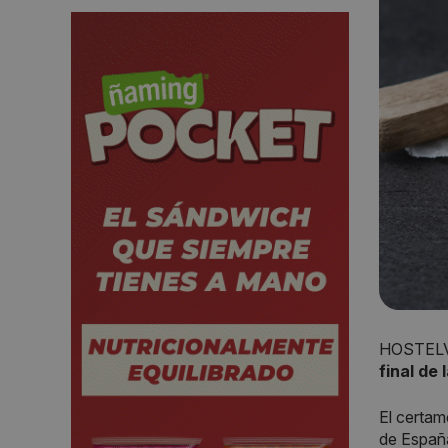
HOSTELV
final de
El certam
de España