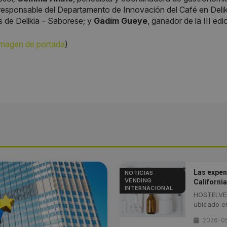
 responsable del Departamento de Innovación del Café en Deli
 de Delikia – Saborese; y
Gadim Gueye
, ganador de la III edi
imagen de portada
)
Las expen
NOTICIAS
VENDING
California
INTERNACIONAL
HOSTELVEN
ubicado en
2026-0