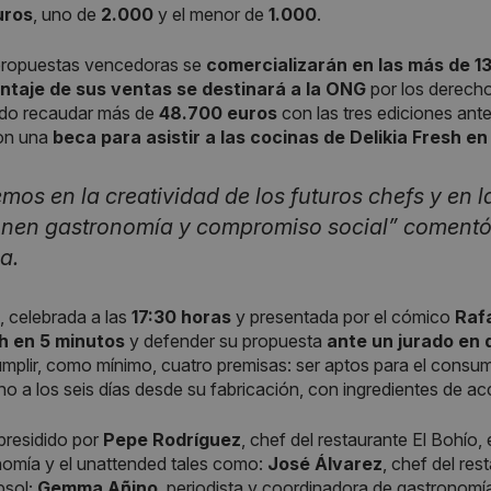
uros
, uno de
2.000
y el menor de
1.000
.
 propuestas vencedoras se
comercializarán en las más de 
ntaje de sus ventas se destinará a la ONG
por los derecho
ado recaudar más de
48.700 euros
con las tres ediciones ant
on una
beca para asistir a las cocinas de Delikia Fresh e
mos en la creatividad de los futuros chefs y en 
nen gastronomía y compromiso social” comentó 
a.
l, celebrada a las
17:30 horas
y presentada por el cómico
Raf
h en 5 minutos
y defender su propuesta
ante un jurado en 
mplir, como mínimo, cuatro premisas: ser aptos para el consumo
orno a los seis días desde su fabricación, con ingredientes de a
 presidido por
Pepe Rodríguez
, chef del restaurante El Bohí
nomía y el unattended tales como:
José Álvarez
, chef del re
psol;
Gemma Añino
, periodista y coordinadora de gastronomí