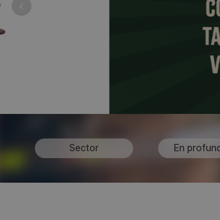
Sector
En profun