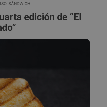
SO, SÁNDWICH
cuarta edición de “El
ndo”