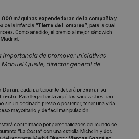
13.000 máquinas expendedoras de la compañía
y
s de la infancia
“Tierra de Hombres”
, para la cual
eriores. Como añadido, el premio al mejor sándwich
n Madrid
.
la importancia de promover iniciativas
Manuel Quelle, director general de
a Durán
, cada participante deberá
preparar su
directo
. Para llegar hasta aquí, los sándwiches han
 sin un cocinado previo o posterior, tener una vida
cceso mayoritario y de fácil manipulación.
o, estará conformado por personalidades del mundo de
staurante “La Costa” con una estrella Michelin y dos
a del programa Madrid Directo;
Marcos González
,