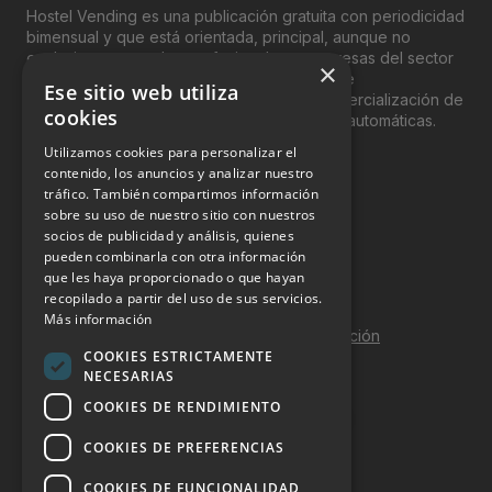
Hostel Vending es una publicación gratuita con periodicidad
bimensual y que está orientada, principal, aunque no
exclusivamente, a los profesionales y empresas del sector
×
del “Vending”; nombre con el que se conoce
Ese sitio web utiliza
genéricamente entre profesionales a la comercialización de
cookies
productos y servicios a través de máquinas automáticas.
Utilizamos cookies para personalizar el
INFORMACIÓN LEGAL
contenido, los anuncios y analizar nuestro
tráfico. También compartimos información
sobre su uso de nuestro sitio con nuestros
Aviso Legal
socios de publicidad y análisis, quienes
pueden combinarla con otra información
Política de Privacidad
que les haya proporcionado o que hayan
Política de Cookies
recopilado a partir del uso de sus servicios.
Más información
Política de calidad y seguridad de la información
COOKIES ESTRICTAMENTE
Contacto
NECESARIAS
COOKIES DE RENDIMIENTO
COOKIES DE PREFERENCIAS
DOSSIER Y CONTRATACIÓN
COOKIES DE FUNCIONALIDAD