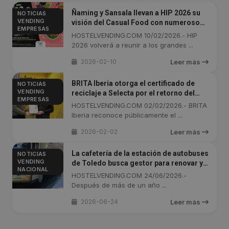
Ñaming y Sansala llevan a HIP 2026 su
NOTICIAS
VENDING
visión del Casual Food con numerosos
EMPRESAS
lanzamientos
HOSTELVENDING.COM 10/02/2026.- HIP
2026 volverá a reunir a los grandes ...
2026-02-10
Leer más
BRITA Iberia otorga el certificado de
NOTICIAS
VENDING
reciclaje a Selecta por el retorno del
EMPRESAS
100% de sus filtros
HOSTELVENDING.COM 02/02/2026.- BRITA
Iberia reconoce públicamente el ...
2026-02-02
Leer más
La cafetería de la estación de autobuses
NOTICIAS
VENDING
de Toledo busca gestor para renovar y
NACIONAL
reabrir sus puertas
HOSTELVENDING.COM 24/06/2026.-
Después de más de un año ...
2026-06-24
Leer más