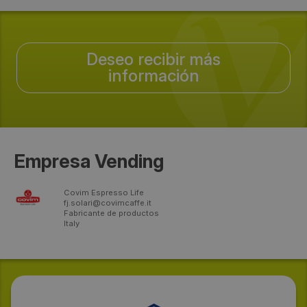
Deseo recibir más
información
Empresa Vending
Covim Espresso Life
fj.solari@covimcaffe.it
Fabricante de productos
Italy