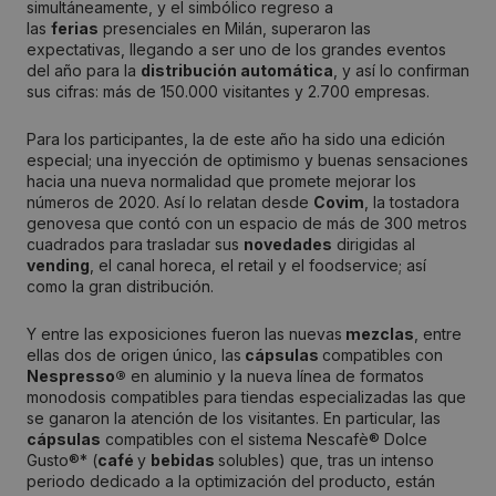
simultáneamente, y el simbólico regreso a
las
ferias
presenciales en Milán, superaron las
expectativas, llegando a ser uno de los grandes eventos
del año para la
distribución automática
, y así lo confirman
sus cifras: más de 150.000 visitantes y 2.700 empresas.
Para los participantes, la de este año ha sido una edición
especial; una inyección de optimismo y buenas sensaciones
hacia una nueva normalidad que promete mejorar los
números de 2020. Así lo relatan desde
Covim
, la tostadora
genovesa que contó con un espacio de más de 300 metros
cuadrados para trasladar sus
novedades
dirigidas al
vending
, el canal horeca, el retail y el foodservice; así
como la gran distribución.
Y entre las exposiciones fueron las nuevas
mezclas
, entre
ellas dos de origen único, las
cápsulas
compatibles con
Nespresso®
en aluminio y la nueva línea de formatos
monodosis compatibles para tiendas especializadas las que
se ganaron la atención de los visitantes. En particular, las
cápsulas
compatibles con el sistema Nescafè® Dolce
Gusto®* (
café
y
bebidas
solubles) que, tras un intenso
periodo dedicado a la optimización del producto, están