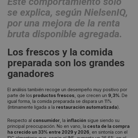
Este comportamiento solo
se explica, según NielsenIQ,
por una mejora de la renta
bruta disponible agregada.
Los frescos y la comida
preparada son los grandes
ganadores
El análisis también recoge un desempeño muy positivo por
parte de los
productos frescos
, que crecen un
9,3%
. De
igual forma, la comida preparada se dispara un 11%
(íntimamente ligada a la
restauración automatizada
).
Respecto al
consumidor
, la
inflación
sigue siendo su
principal preocupación. No en vano, la
cesta de la compra
ha crecido un 33% entre 2029 y 2026
, en sintonía con el
IPC alimentario que, según el INE, aumenta un 36,6% en el