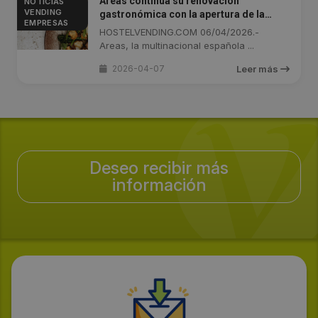
Areas continua su renovación
NOTICIAS
VENDING
gastronómica con la apertura de la
EMPRESAS
Taberna la Ancha en Barajas
HOSTELVENDING.COM 06/04/2026.-
Areas, la multinacional española ...
2026-04-07
Leer más
Deseo recibir más
información