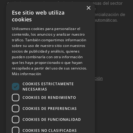
exclusivamente, a los profesionales y empresas del sector
×
del “Vending”; nombre con el que se conoce
Ese sitio web utiliza
genéricamente entre profesionales a la comercialización de
cookies
productos y servicios a través de máquinas automáticas.
Utilizamos cookies para personalizar el
INFORMACIÓN LEGAL
contenido, los anuncios y analizar nuestro
tráfico. También compartimos información
sobre su uso de nuestro sitio con nuestros
Aviso Legal
socios de publicidad y análisis, quienes
pueden combinarla con otra información
Política de Privacidad
que les haya proporcionado o que hayan
Política de Cookies
recopilado a partir del uso de sus servicios.
Más información
Política de calidad y seguridad de la información
COOKIES ESTRICTAMENTE
Contacto
NECESARIAS
COOKIES DE RENDIMIENTO
COOKIES DE PREFERENCIAS
DOSSIER Y CONTRATACIÓN
COOKIES DE FUNCIONALIDAD
Dossier 2026 (ES)
COOKIES NO CLASIFICADAS