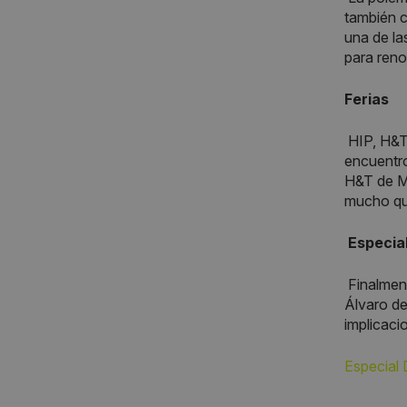
también c
una de la
para reno
Ferias
HIP, H&T
encuentro
H&T de Má
mucho qu
Especia
Finalmen
Álvaro de
implicaci
Especial 