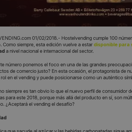
ENDING.com 01/02/2018.-
Hostelvending cumple 100 número
o. Como siempre, esta edición vuelve a estar
disponible para
dad
a nivel nacional e internacional del sector.
ste número ponemos el foco en una de las grandes preocupac
ctos de comercio justo? En esta ocasión, el protagonista de n
rol en el vending y puede posicionarse como un auténtico símb
 siempre es tan obvio lo que el nuevo perfil de consumidor d
ias para este 2018, porque más allá del producto en sí, son mú
o. ¿Aceptará el vending el desafío?
dad
ica que sacude al azúcar y las bebidas carbonatadas sigue a