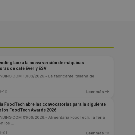
ending lanza la nueva versión de máquinas
ras de café Everly ESV
DING.COM 13/03/2026.- La fabricante italiana de
..
3-13
Leer más
ia FoodTech abre las convocatorias para la siguiente
e los FoodTech Awards 2026
DING.COM 01/06/2026.- Alimentaria FoodTech, la feria
 los ...
6-01
Leer más