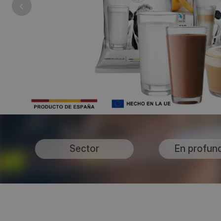
Sector
En profun