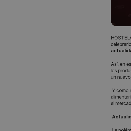
HOSTELV
celebrarl
actuali
Así, en e
los produ
un nuevo 
Y como no
alimentar
el mercad
Actuali
La polém