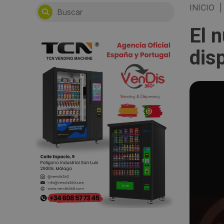
INICIO
|
El 
dis