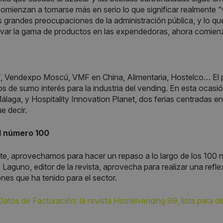
omienzan a tomarse más en serio lo que significar realmente “
s grandes preocupaciones de la administración pública, y lo 
var la gama de productos en las expendedoras, ahora comienza
, Vendexpo Moscú, VMF en China, Alimentaria, Hostelco… El p
s de sumo interés para la industria del vending. En esta ocasi
laga, y Hospitality Innovation Planet, dos ferias centradas en
e decir.
l número 100
te, aprovechamos para hacer un repaso a lo largo de los 100 nú
 Laguno, editor de la revista, aprovecha para realizar una refle
ones que ha tenido para el sector.
Datos de Facturación: la revista Hostelvending 99, lista para d