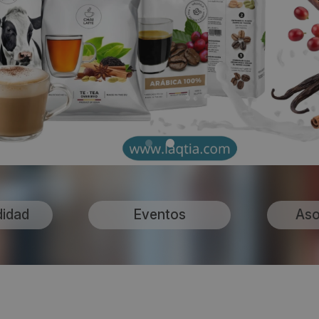
didad
Eventos
Aso