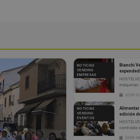
Bianchi V
NOTICIAS
VENDING
expendedo
EMPRESAS
HOSTELVEN
máquinas .
2026-0
Alimentar
NOTICIAS
VENDING
edición d
EVENTOS
HOSTELVEN
centrada en
2026-0