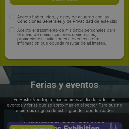
Acepto haber leído, y estoy de acuerdo con las
Condiciones Generales
y de
Privacidad
de este sitio.
Acepto el tratamiento de mis datos personales para
el envío de comunicaciones comerciales,
promociones, invitaciones a eventos u otra
información que opueda resultar de mi interés.
Ferias y eventos
En Hostel Vending te mantenemos al día de todos los
eventos y ferias que se aproximan en el sector. Para que no
te pierdas ninguna de estas grandes oportunidades.
10 - 12 de Septiembre