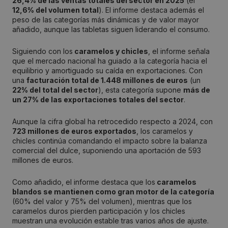
26,4% de las ventas totales del sector en 2025
(el
12,6% del volumen total
). El informe destaca además el
peso de las categorías más dinámicas y de valor mayor
añadido, aunque las tabletas siguen liderando el consumo.
Siguiendo con los
caramelos y chicles
, el informe señala
que el mercado nacional ha guiado a la categoría hacia el
equilibrio y amortiguado su caída en exportaciones. Con
una
facturación total de 1.448 millones de euros
(un
22% del total del sector
), esta categoría supone
más de
un 27% de las exportaciones totales del sector
.
Aunque la cifra global ha retrocedido respecto a 2024, con
723 millones de euros exportados
, los caramelos y
chicles continúa comandando el impacto sobre la balanza
comercial del dulce, suponiendo una aportación de 593
millones de euros.
Como añadido, el informe destaca que los
caramelos
blandos se mantienen como gran motor de la categoría
(60% del valor y 75% del volumen), mientras que los
caramelos duros pierden participación y los chicles
muestran una evolución estable tras varios años de ajuste.