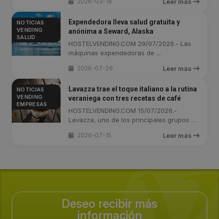
2026-03-18
Leer más
Expendedora lleva salud gratuita y
NOTICIAS
VENDING
anónima a Seward, Alaska
SALUD
HOSTELVENDING.COM 29/07/2026.- Las
máquinas expendedoras de ...
2026-07-29
Leer más
Lavazza trae el toque italiano a la rutina
NOTICIAS
VENDING
veraniega con tres recetas de café
EMPRESAS
HOSTELVENDING.COM 15/07/2026.-
Lavazza, uno de los principales grupos de
...
2026-07-15
Leer más
Deseo recibir más
información