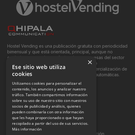
Hostel Vending es una publicación gratuita con periodicidad
bimensual y que está orientada, principal, aunque no
exclusivamente, a los profesionales y empresas del sector
×
del “Vending”; nombre con el que se conoce
Ese sitio web utiliza
genéricamente entre profesionales a la comercialización de
cookies
productos y servicios a través de máquinas automáticas.
Utilizamos cookies para personalizar el
INFORMACIÓN LEGAL
contenido, los anuncios y analizar nuestro
tráfico. También compartimos información
sobre su uso de nuestro sitio con nuestros
Aviso Legal
socios de publicidad y análisis, quienes
pueden combinarla con otra información
Política de Privacidad
que les haya proporcionado o que hayan
Política de Cookies
recopilado a partir del uso de sus servicios.
Más información
Política de calidad y seguridad de la información