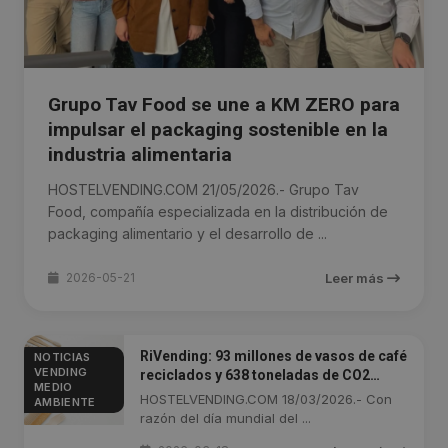
Grupo Tav Food se une a KM ZERO para
impulsar el packaging sostenible en la
industria alimentaria
HOSTELVENDING.COM 21/05/2026.- Grupo Tav
Food, compañía especializada en la distribución de
packaging alimentario y el desarrollo de ...
2026-05-21
Leer más
RiVending: 93 millones de vasos de café
NOTICIAS
VENDING
reciclados y 638 toneladas de CO2
MEDIO
ahorradas en 2025, Italia
HOSTELVENDING.COM 18/03/2026.- Con
AMBIENTE
razón del día mundial del ...