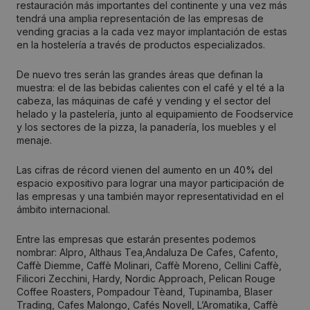
restauración más importantes del continente y una vez más
tendrá una amplia representación de las empresas de
vending gracias a la cada vez mayor implantación de estas
en la hostelería a través de productos especializados.
De nuevo tres serán las grandes áreas que definan la
muestra: el de las bebidas calientes con el café y el té a la
cabeza, las máquinas de café y vending y el sector del
helado y la pastelería, junto al equipamiento de Foodservice
y los sectores de la pizza, la panadería, los muebles y el
menaje.
Las cifras de récord vienen del aumento en un 40% del
espacio expositivo para lograr una mayor participación de
las empresas y una también mayor representatividad en el
ámbito internacional.
Entre las empresas que estarán presentes podemos
nombrar: Alpro, Althaus Tea,Andaluza De Cafes, Cafento,
Caffè Diemme, Caffè Molinari, Caffè Moreno, Cellini Caffè,
Filicori Zecchini, Hardy, Nordic Approach, Pelican Rouge
Coffee Roasters, Pompadour Tèand, Tupinamba, Blaser
Trading, Cafes Malongo, Cafés Novell, L’Aromatika, Caffè