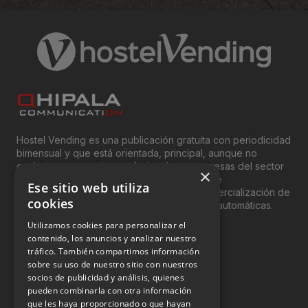
Hostel Vending es una publicación gratuita con periodicidad
bimensual y que está orientada, principal, aunque no
exclusivamente, a los profesionales y empresas del sector
×
del “Vending”; nombre con el que se conoce
Ese sitio web utiliza
genéricamente entre profesionales a la comercialización de
cookies
productos y servicios a través de máquinas automáticas.
Utilizamos cookies para personalizar el
INFORMACIÓN LEGAL
contenido, los anuncios y analizar nuestro
tráfico. También compartimos información
sobre su uso de nuestro sitio con nuestros
Aviso Legal
socios de publicidad y análisis, quienes
pueden combinarla con otra información
Política de Privacidad
que les haya proporcionado o que hayan