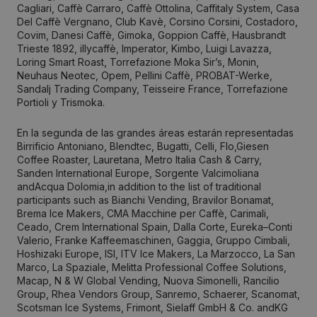
Cagliari, Caffè Carraro, Caffè Ottolina, Caffitaly System, Casa
Del Caffè Vergnano, Club Kavè, Corsino Corsini, Costadoro,
Covim, Danesi Caffè, Gimoka, Goppion Caffè, Hausbrandt
Trieste 1892, illycaffè, Imperator, Kimbo, Luigi Lavazza,
Loring Smart Roast, Torrefazione Moka Sir’s, Monin,
Neuhaus Neotec, Opem, Pellini Caffè, PROBAT-Werke,
Sandalj Trading Company, Teisseire France, Torrefazione
Portioli y Trismoka.
En la segunda de las grandes áreas estarán representadas
Birrificio Antoniano, Blendtec, Bugatti, Celli, Flo,Giesen
Coffee Roaster, Lauretana, Metro Italia Cash & Carry,
Sanden International Europe, Sorgente Valcimoliana
andAcqua Dolomia,in addition to the list of traditional
participants such as Bianchi Vending, Bravilor Bonamat,
Brema Ice Makers, CMA Macchine per Caffè, Carimali,
Ceado, Crem International Spain, Dalla Corte, Eureka–Conti
Valerio, Franke Kaffeemaschinen, Gaggia, Gruppo Cimbali,
Hoshizaki Europe, ISI, ITV Ice Makers, La Marzocco, La San
Marco, La Spaziale, Melitta Professional Coffee Solutions,
Macap, N & W Global Vending, Nuova Simonelli, Rancilio
Group, Rhea Vendors Group, Sanremo, Schaerer, Scanomat,
Scotsman Ice Systems, Frimont, Sielaff GmbH & Co. andKG