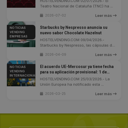
HOSTELVENDING.COM 02/07/2026.- El
Teatro Nacional de Cataluña (TNC) ha ...
2026-07-02
Leer más
Starbucks by Nespresso anuncia su
NOTICIAS
VENDING
nuevo sabor Chocolate Hazelnut
EMPRESAS
HOSTELVENDING.COM 09/04/2026.-
Starbucks by Nespresso, las cápsulas de
...
2026-04-09
Leer más
El acuerdo UE-Mercosur ya tiene fecha
NOTICIAS
VENDING
para su aplicación provisional: 1 de
INTERNACIONAL
mayo de 2026
HOSTELVENDING.COM 25/03/2026.- La
Unión Europea ha notificado esta ...
2026-03-25
Leer más