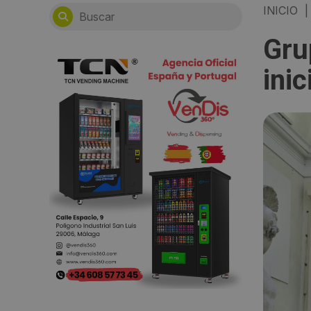
INICIO
|
Gru
inic