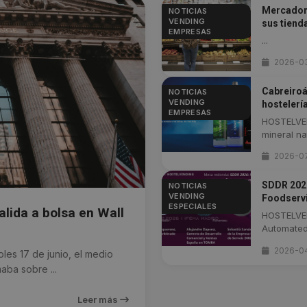
Mercadona
NOTICIAS
VENDING
sus tiend
EMPRESAS
...
2026-0
Cabreiroá
NOTICIAS
VENDING
hostelerí
EMPRESAS
HOSTELVEN
mineral nat
2026-0
SDDR 2026
NOTICIAS
VENDING
Foodservi
ESPECIALES
alida a bolsa en Wall
HOSTELVEN
Automated 
2026-0
s 17 de junio, el medio
aba sobre ...
Leer más