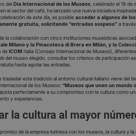
vo del
Día Internacional de los Museos
, celebrado el 18 de
 en el sector del café, ha lanzado una nueva iniciativa inspira
celebración de este día, es posible
acceder a algunos de los
mente gratuita, solicitando “entradas sospeso”
a través
de la colaboración con cinco instituciones museísticas asociad
nale Milano y la Pinacoteca di Brera en Milán, y la Col
o de
ICOM
Italia (Consejo Internacional de Museos), diferent
 del museo elegido, consultar los criterios de participación estab
ratuita hasta agotar las entradas.
e trasladar esta tradición al entorno cultural italiano viene de
Internacional de los Museos:
“Museos que unen un mundo d
ajusta perfectamente a su compromiso con la cultura como una 
nto y experiencias.
ar la cultura al mayor númer
romiso de la empresa turinesa con los museos, la cultura y la 