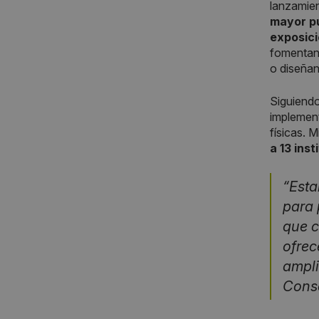
lanzamien
mayor pú
exposici
fomentand
o diseñan
Siguiendo
implement
físicas. 
a 13 inst
“Esta
para 
que c
ofrec
ampli
Conse