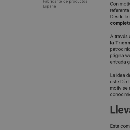
Fabricante de productos
Con moti
España
referente
Desde la 
completa
A través 
la Trien
patrocini
página web
entrada g
La idea d
este Día 
motiv se 
conocimie
Llev
Este comp