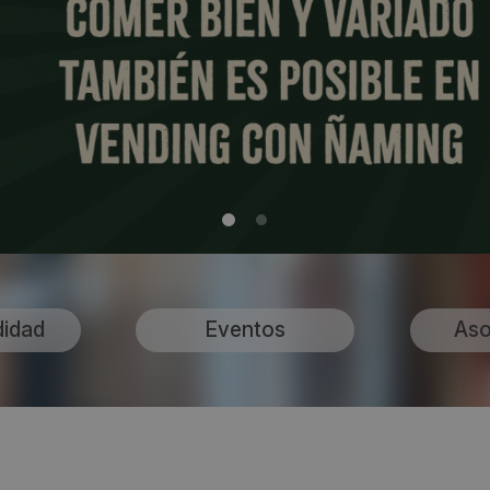
didad
Eventos
Aso