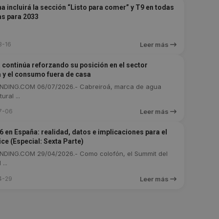
 incluirá la sección “Listo para comer” y T9 en todas
as para 2033
3-16
Leer más
 continúa reforzando su posición en el sector
a y el consumo fuera de casa
DING.COM 06/07/2026.- Cabreiroá, marca de agua
ural ...
7-06
Leer más
 en España: realidad, datos e implicaciones para el
ce (Especial: Sexta Parte)
DING.COM 29/04/2026.- Como colofón, el Summit del
...
4-29
Leer más