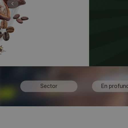
Sector
En profun