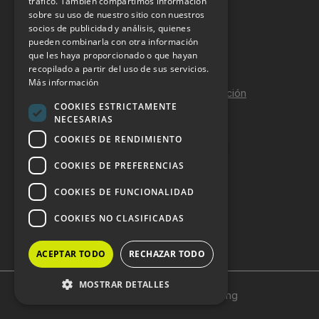
tráfico. También compartimos información
sobre su uso de nuestro sitio con nuestros
Aviso Legal
socios de publicidad y análisis, quienes
pueden combinarla con otra información
Política de Privacidad
que les haya proporcionado o que hayan
Política de Cookies
recopilado a partir del uso de sus servicios.
Más información
Política de calidad y seguridad de la información
COOKIES ESTRICTAMENTE
Contacto
NECESARIAS
COOKIES DE RENDIMIENTO
COOKIES DE PREFERENCIAS
DOSSIER Y CONTRATACIÓN
COOKIES DE FUNCIONALIDAD
Dossier 2026 (ES)
COOKIES NO CLASIFICADAS
Dossier 2026 (EN)
ACEPTAR TODO
RECHAZAR TODO
MOSTRAR DETALLES
Copyright © 2024 HostelVending