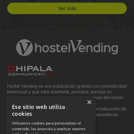
Ver más
Hostel Vending es una publicación gratuita con periodicidad
bimensual y que está orientada, principal, aunque no
exclusivamente, a los profesionales y empresas del sector
×
del “Vending”; nombre con el que se conoce
Ese sitio web utiliza
genéricamente entre profesionales a la comercialización de
cookies
productos y servicios a través de máquinas automáticas.
Utilizamos cookies para personalizar el
INFORMACIÓN LEGAL
contenido, los anuncios y analizar nuestro