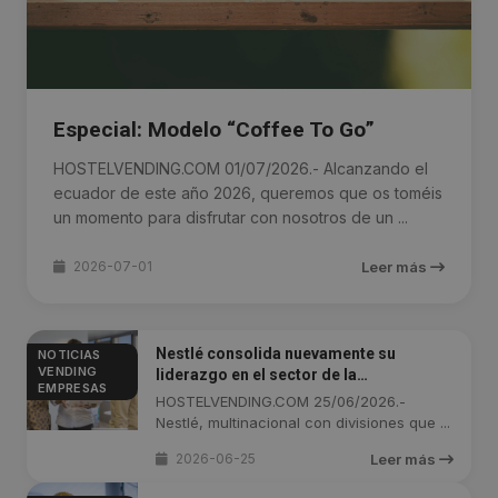
Especial: Modelo “Coffee To Go”
HOSTELVENDING.COM 01/07/2026.- Alcanzando el
ecuador de este año 2026, queremos que os toméis
un momento para disfrutar con nosotros de un ...
2026-07-01
Leer más
Nestlé consolida nuevamente su
NOTICIAS
VENDING
liderazgo en el sector de la
EMPRESAS
alimentación con el puesto 13ª del
HOSTELVENDING.COM 25/06/2026.-
ranking Merco Empresas 2026
Nestlé, multinacional con divisiones que ...
2026-06-25
Leer más