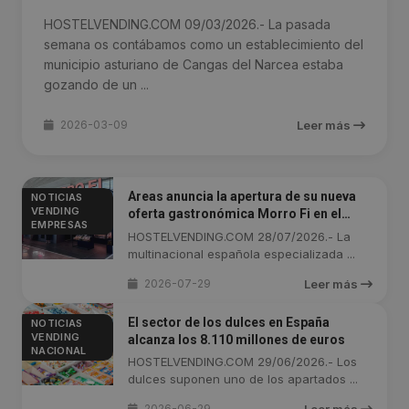
HOSTELVENDING.COM 09/03/2026.- La pasada
semana os contábamos como un establecimiento del
municipio asturiano de Cangas del Narcea estaba
gozando de un ...
2026-03-09
Leer más
Areas anuncia la apertura de su nueva
NOTICIAS
VENDING
oferta gastronómica Morro Fi en el
EMPRESAS
Aeropuerto de Barcelona
HOSTELVENDING.COM 28/07/2026.- La
multinacional española especializada ...
2026-07-29
Leer más
El sector de los dulces en España
NOTICIAS
VENDING
alcanza los 8.110 millones de euros
NACIONAL
HOSTELVENDING.COM 29/06/2026.- Los
dulces suponen uno de los apartados ...
2026-06-29
Leer más