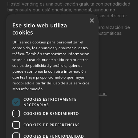
Hostel Vending es una publicación gratuita con periodicidad
bimensual y que está orientada, principal, aunque no
exclusivamente, a los profesionales y empresas del sector
×
del “Vending”; nombre con el que se conoce
Ese sitio web utiliza
genéricamente entre profesionales a la comercialización de
cookies
productos y servicios a través de máquinas automáticas.
Utilizamos cookies para personalizar el
INFORMACIÓN LEGAL
contenido, los anuncios y analizar nuestro
tráfico. También compartimos información
sobre su uso de nuestro sitio con nuestros
Aviso Legal
socios de publicidad y análisis, quienes
pueden combinarla con otra información
Política de Privacidad
que les haya proporcionado o que hayan
Política de Cookies
recopilado a partir del uso de sus servicios.
Más información
Política de calidad y seguridad de la información
COOKIES ESTRICTAMENTE
Contacto
NECESARIAS
COOKIES DE RENDIMIENTO
COOKIES DE PREFERENCIAS
DOSSIER Y CONTRATACIÓN
COOKIES DE FUNCIONALIDAD