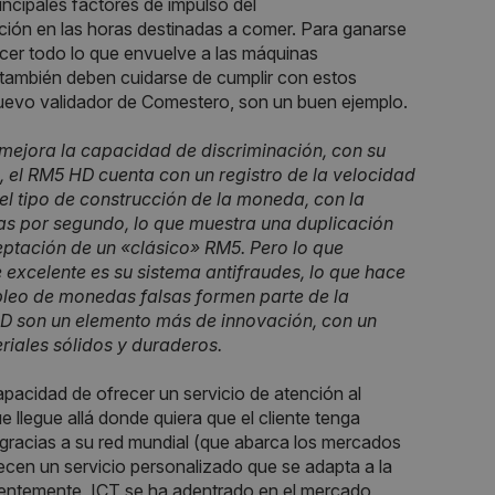
ncipales factores de impulso del
ción en las horas destinadas a comer. Para ganarse
nocer todo lo que envuelve a las máquinas
 también deben cuidarse de cumplir con estos
el nuevo validador de Comestero, son un buen ejemplo.
mejora la capacidad de discriminación, con su
o, el RM5 HD cuenta con un registro de la velocidad
 tipo de construcción de la moneda, con la
s por segundo, lo que muestra una duplicación
eptación de un «clásico» RM5. Pero lo que
excelente es su sistema antifraudes, lo que hace
leo de monedas falsas formen parte de la
HD son un elemento más de innovación, con un
iales sólidos y duraderos.
pacidad de ofrecer un servicio de atención al
 llegue allá donde quiera que el cliente tenga
gracias a su red mundial (que abarca los mercados
frecen un servicio personalizado que se adapta a la
ecientemente, ICT se ha adentrado en el mercado