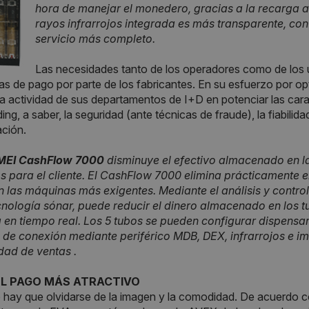
hora de manejar el monedero, gracias a la recarga a
rayos infrarrojos integrada es más transparente, con 
servicio más completo.
Las necesidades tanto de los operadores como de los us
as de pago por parte de los fabricantes. En su esfuerzo por op
a actividad de sus departamentos de I+D en potenciar las car
ing, a saber, la seguridad (ante técnicas de fraude), la fiabilid
ción.
MEI CashFlow 7000
disminuye el efectivo almacenado en 
s para el cliente. El CashFlow 7000 elimina prácticamente 
n las máquinas más exigentes. Mediante el análisis y contro
cnología sónar, puede reducir el dinero almacenado en los t
 en tiempo real. Los 5 tubos se pueden configurar dispensa
 de conexión mediante periférico MDB, DEX, infrarrojos e im
dad de ventas .
EL PAGO MÁS ATRACTIVO
ay que olvidarse de la imagen y la comodidad. De acuerdo co