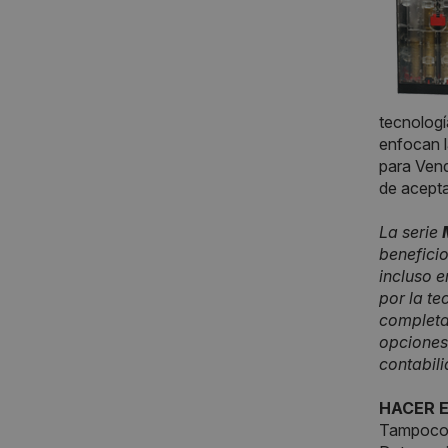
tecnologí
enfocan l
para Vend
de acepta
La serie
beneficio
incluso e
por la te
completa
opciones
contabili
HACER 
Tampoco h