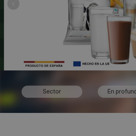
Sector
En profun