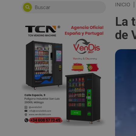
INICIO
|
La 
de 