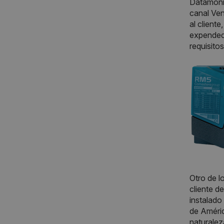
Datamonit
canal Ven
al client
expendedo
requisito
Otro de l
cliente d
instalado
de Améric
naturalez