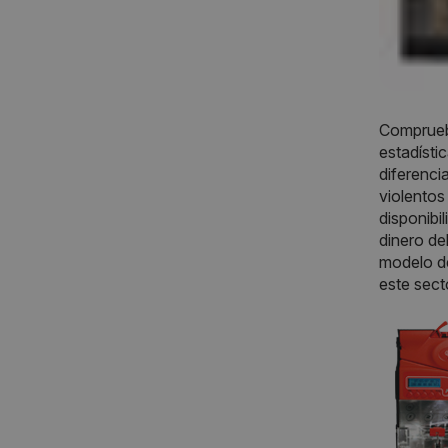
Compruebe
estadísti
diferenc
violentos
disponibi
dinero del
modelo d
este sect