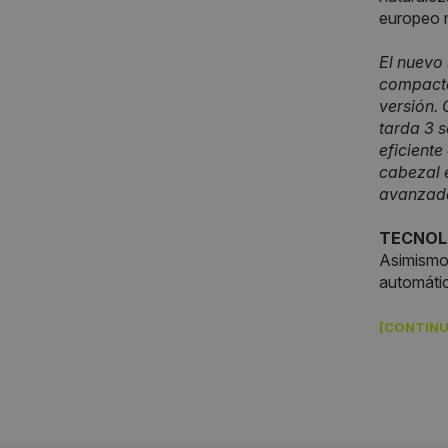
europeo m
El nuevo
compacto.
versión. 
tarda 3 s
eficiente
cabezal 
avanzada
TECNOL
Asimismo,
automátic
[CONTINU