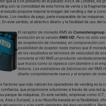
or que la EVA presentó en el pasado AVEX de Londres, los pri
ding son: la comodidad de esta forma de venta y la fragmenta
e, el estudio propone mejorar la imagen del vending y dar a co
ras. Los medios de pago, parte inseparable de las máquinas,
s. En este sentido, el atractivo diseño y la facilidad de uso d
El receptor de moneda RM5 de
Comesterogroup
evolución en la versión
RM5 HD
. Pero no sólo es
de aceptación de monedas, en comparación con el
posibilidad de aceptar nada menos que 6 moneda
de los resultados en términos de velocidad de ac
convierte el HD RM5 un producto verdaderamente 
que trucos como la repesca con alambre o el emp
historia. Los estándares de fabricación del RM5 
diseño completamente nuevo y el empleo de mater
os factores que más valoran los operadores de vending es la ca
e confianza, que proporcione soluciones a través de una red que
 su parque de máquinas. En este sentido, empresas como ICT, 
a, Asia y Europa), y a su filosofía basada en la flexibilidad, o
a del negocio y a las particularidades del área geográfica. R