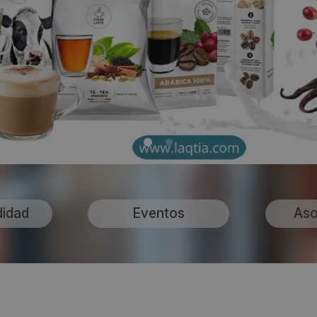
didad
Eventos
Aso