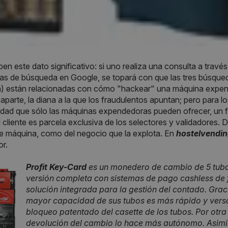
n este dato significativo: si uno realiza una consulta a través 
cas de búsqueda en Google, se topará con que las tres búsqu
ia) están relacionadas con cómo "hackear" una máquina expe
 aparte, la diana a la que los fraudulentos apuntan; pero para
lidad que sólo las máquinas expendedoras pueden ofrecer, un fun
 cliente es parcela exclusiva de los selectores y validadores. De
e máquina, como del negocio que la explota. En
hostelvendi
or.
Profit Key-Card
es un monedero de cambio de 5 tubo
versión completa con sistemas de pago cashless de 
solución integrada para la gestión del contado. Grac
mayor capacidad de sus tubos es más rápido y versát
bloqueo patentado del casette de los tubos. Por otra 
devolución del cambio lo hace más autónomo. Asimis