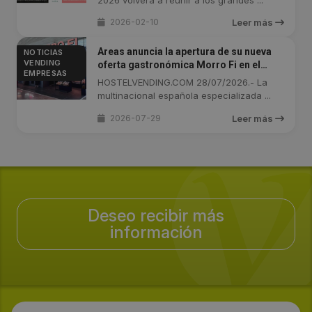
2026-02-10
Leer más
Areas anuncia la apertura de su nueva
NOTICIAS
VENDING
oferta gastronómica Morro Fi en el
EMPRESAS
Aeropuerto de Barcelona
HOSTELVENDING.COM 28/07/2026.- La
multinacional española especializada ...
2026-07-29
Leer más
Deseo recibir más
información