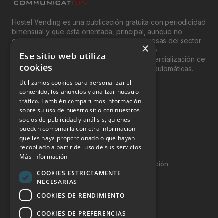
Hostel Vending es una publicación gratuita con periodicidad
bimensual y que está orientada, principal, aunque no
exclusivamente, a los profesionales y empresas del sector
×
del “Vending”; nombre con el que se conoce
Ese sitio web utiliza
genéricamente entre profesionales a la comercialización de
cookies
productos y servicios a través de máquinas automáticas.
Utilizamos cookies para personalizar el
INFORMACIÓN LEGAL
contenido, los anuncios y analizar nuestro
tráfico. También compartimos información
sobre su uso de nuestro sitio con nuestros
Aviso Legal
socios de publicidad y análisis, quienes
pueden combinarla con otra información
Política de Privacidad
que les haya proporcionado o que hayan
Política de Cookies
recopilado a partir del uso de sus servicios.
Más información
Política de calidad y seguridad de la información
COOKIES ESTRICTAMENTE
Contacto
NECESARIAS
COOKIES DE RENDIMIENTO
COOKIES DE PREFERENCIAS