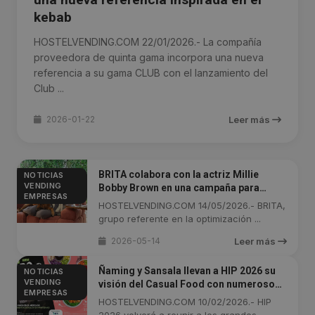
kebab
HOSTELVENDING.COM 22/01/2026.- La compañía
proveedora de quinta gama incorpora una nueva
referencia a su gama CLUB con el lanzamiento del
Club ...
2026-01-22
Leer más
BRITA colabora con la actriz Millie
NOTICIAS
VENDING
Bobby Brown en una campaña para
EMPRESAS
impulsar el consumo de agua filtrada
HOSTELVENDING.COM 14/05/2026.- BRITA,
grupo referente en la optimización ...
2026-05-14
Leer más
Ñaming y Sansala llevan a HIP 2026 su
NOTICIAS
VENDING
visión del Casual Food con numerosos
EMPRESAS
lanzamientos
HOSTELVENDING.COM 10/02/2026.- HIP
2026 volverá a reunir a los grandes ...