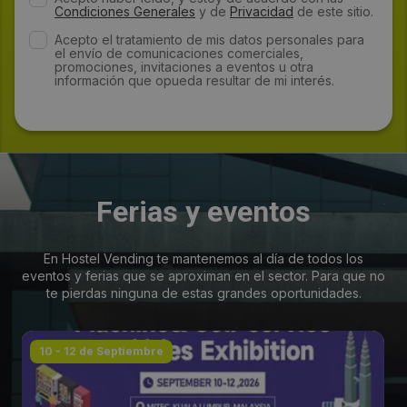
Condiciones Generales
y de
Privacidad
de este sitio.
Acepto el tratamiento de mis datos personales para
el envío de comunicaciones comerciales,
promociones, invitaciones a eventos u otra
información que opueda resultar de mi interés.
Ferias y eventos
En Hostel Vending te mantenemos al día de todos los
eventos y ferias que se aproximan en el sector. Para que no
te pierdas ninguna de estas grandes oportunidades.
10 - 12 de Septiembre