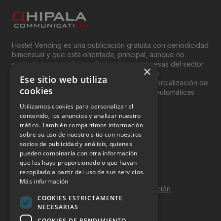
Hostel Vending es una publicación gratuita con periodicidad
bimensual y que está orientada, principal, aunque no
exclusivamente, a los profesionales y empresas del sector
×
del “Vending”; nombre con el que se conoce
Ese sitio web utiliza
genéricamente entre profesionales a la comercialización de
cookies
productos y servicios a través de máquinas automáticas.
Utilizamos cookies para personalizar el
INFORMACIÓN LEGAL
contenido, los anuncios y analizar nuestro
tráfico. También compartimos información
sobre su uso de nuestro sitio con nuestros
Aviso Legal
socios de publicidad y análisis, quienes
pueden combinarla con otra información
Política de Privacidad
que les haya proporcionado o que hayan
Política de Cookies
recopilado a partir del uso de sus servicios.
Más información
Política de calidad y seguridad de la información
COOKIES ESTRICTAMENTE
Contacto
NECESARIAS
COOKIES DE RENDIMIENTO