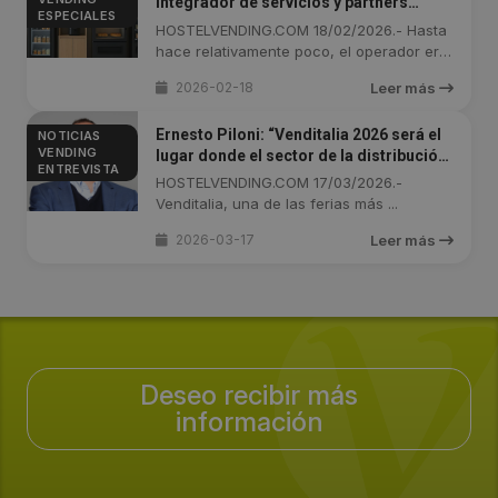
integrador de servicios y partners
ESPECIALES
(Parte 2)
HOSTELVENDING.COM 18/02/2026.- Hasta
hace relativamente poco, el operador era
...
2026-02-18
Leer más
Ernesto Piloni: “Venditalia 2026 será el
NOTICIAS
VENDING
lugar donde el sector de la distribución
ENTREVISTA
automática se encuentra con el futuro”
HOSTELVENDING.COM 17/03/2026.-
Venditalia, una de las ferias más ...
2026-03-17
Leer más
Deseo recibir más
información