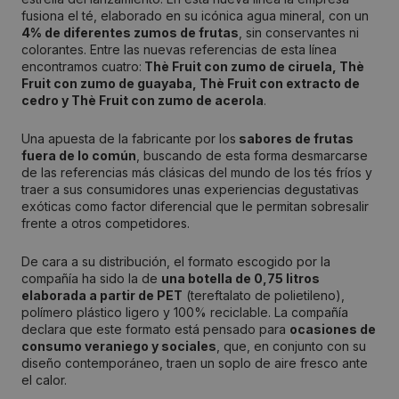
fusiona el té, elaborado en su icónica agua mineral, con un
4% de diferentes zumos de frutas
, sin conservantes ni
colorantes. Entre las nuevas referencias de esta línea
encontramos cuatro:
Thè Fruit con zumo de ciruela, Thè
Fruit con zumo de guayaba, Thè Fruit con extracto de
cedro y Thè Fruit con zumo de acerola
.
Una apuesta de la fabricante por los
sabores de frutas
fuera de lo común
, buscando de esta forma desmarcarse
de las referencias más clásicas del mundo de los tés fríos y
traer a sus consumidores unas experiencias degustativas
exóticas como factor diferencial que le permitan sobresalir
frente a otros competidores.
De cara a su distribución, el formato escogido por la
compañía ha sido la de
una botella de 0,75 litros
elaborada a partir de PET
(tereftalato de polietileno),
polímero plástico ligero y 100% reciclable. La compañía
declara que este formato está pensado para
ocasiones de
consumo veraniego y sociales
, que, en conjunto con su
diseño contemporáneo, traen un soplo de aire fresco ante
el calor.