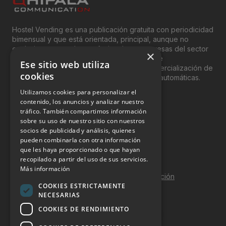
Hostel Vending es una publicación gratuita con periodicidad
bimensual y que está orientada, principal, aunque no
exclusivamente, a los profesionales y empresas del sector
×
del “Vending”; nombre con el que se conoce
Ese sitio web utiliza
genéricamente entre profesionales a la comercialización de
cookies
productos y servicios a través de máquinas automáticas.
Utilizamos cookies para personalizar el
INFORMACIÓN LEGAL
contenido, los anuncios y analizar nuestro
tráfico. También compartimos información
sobre su uso de nuestro sitio con nuestros
Aviso Legal
socios de publicidad y análisis, quienes
pueden combinarla con otra información
Política de Privacidad
que les haya proporcionado o que hayan
Política de Cookies
recopilado a partir del uso de sus servicios.
Más información
Política de calidad y seguridad de la información
COOKIES ESTRICTAMENTE
Contacto
NECESARIAS
COOKIES DE RENDIMIENTO