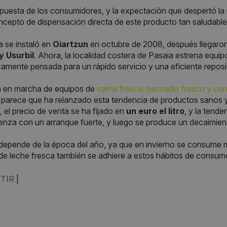
spuesta de los consumidores, y la expectación que despertó la
ncepto de dispensación directa de este producto tan saludable
a se instaló en
Oiartzun
en octubre de 2008, después llegaro
y Usurbil
. Ahora, la localidad costera de Pasaia estrena equip
camente pensada para un rápido servicio y una eficiente reposi
a en marcha de equipos de
carne fresca, pescado fresco y co
 parece que ha relanzado esta tendencia de productos sanos y
el precio de venta se ha fijado en
un euro el litro
, y la tende
nza con un arranque fuerte, y luego se produce un decaimien
depende de la época del año, ya que en invierno se consum
 de leche fresca también se adhiere a estos hábitos de consum
TIR
|