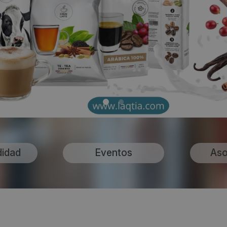
didad
Eventos
Aso