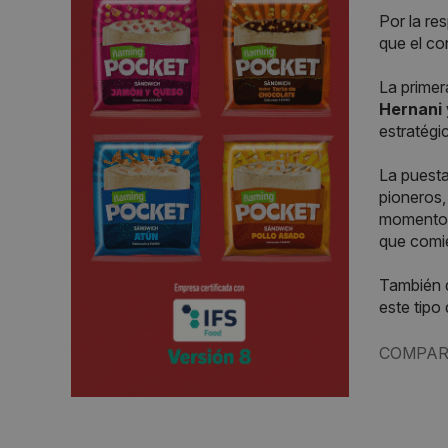
Por la re
que el co
La primer
Hernani 
estratégi
La puest
pioneros,
momento, 
que comie
También 
este tipo
COMPAR