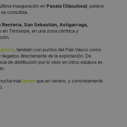
 última inauguración en
Pasaia (Gipuzkoa)
, parece
 se consolida.
n
Rentería, San Sebastián, Astigarraga,
o en Trintxerpe, en una zona céntrica y
ción.
ngelado
, también con puntos del País Vasco como
 llegados directamente de la explotación. De
ncia de distribución por lo visto en otros equipos es
to.
e mucha más
leche
que en verano, y concretamente
o.