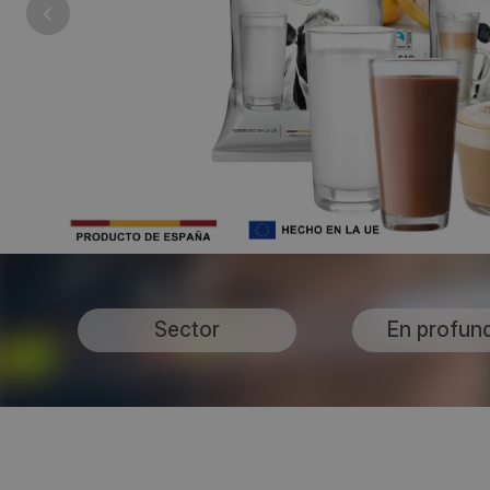
Sector
En profun