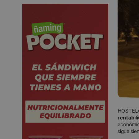
HOSTELVE
rentabil
económica
sigue sie