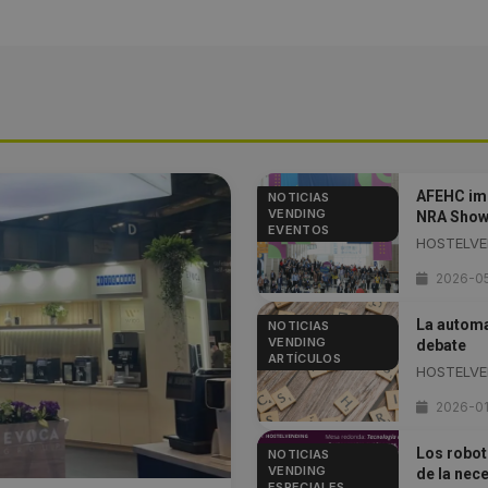
AFEHC imp
NOTICIAS
VENDING
NRA Show
EVENTOS
HOSTELVEN
2026-05
La automa
NOTICIAS
VENDING
debate
ARTÍCULOS
HOSTELVEND
2026-01
Los robots
NOTICIAS
VENDING
de la nec
ESPECIALES