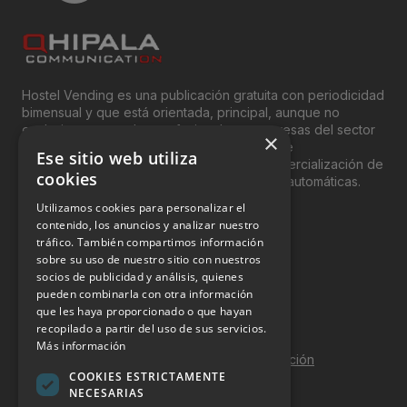
Hostel Vending es una publicación gratuita con periodicidad
bimensual y que está orientada, principal, aunque no
exclusivamente, a los profesionales y empresas del sector
×
del “Vending”; nombre con el que se conoce
Ese sitio web utiliza
genéricamente entre profesionales a la comercialización de
cookies
productos y servicios a través de máquinas automáticas.
Utilizamos cookies para personalizar el
INFORMACIÓN LEGAL
contenido, los anuncios y analizar nuestro
tráfico. También compartimos información
sobre su uso de nuestro sitio con nuestros
Aviso Legal
socios de publicidad y análisis, quienes
pueden combinarla con otra información
Política de Privacidad
que les haya proporcionado o que hayan
Política de Cookies
recopilado a partir del uso de sus servicios.
Más información
Política de calidad y seguridad de la información
COOKIES ESTRICTAMENTE
Contacto
NECESARIAS