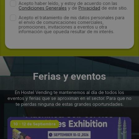
Acepto haber leído, y estoy de acuerdo con las
Condiciones Generales
y de
Privacidad
de este sitio.
Acepto el tratamiento de mis datos personales para
el envío de comunicaciones comerciales,
promociones, invitaciones a eventos u otra
información que opueda resultar de mi interés.
Ferias y eventos
En Hostel Vending te mantenemos al día de todos los
eventos y ferias que se aproximan en el sector. Para que no
te pierdas ninguna de estas grandes oportunidades.
10 - 12 de Septiembre