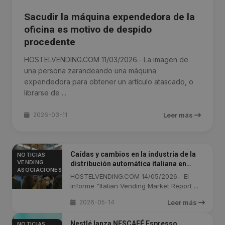
Sacudir la máquina expendedora de la
oficina es motivo de despido
procedente
HOSTELVENDING.COM 11/03/2026.- La imagen de
una persona zarandeando una máquina
expendedora para obtener un artículo atascado, o
librarse de ...
2026-03-11
Leer más
Caídas y cambios en la industria de la
NOTICIAS
VENDING
distribución automática italiana en
ASOCIACIONES
2025: OCS, mercado automático y
HOSTELVENDING.COM 14/05/2026.- El
opiniones (Segunda Parte)
informe “Italian Vending Market Report ...
2026-05-14
Leer más
Nestlé lanza NESCAFÉ Espresso
NOTICIAS