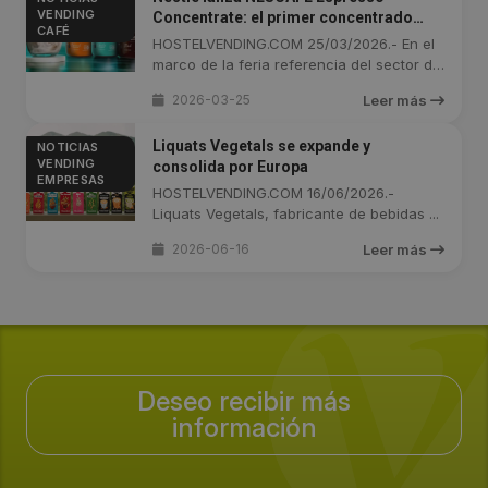
VENDING
Concentrate: el primer concentrado
CAFÉ
líquido de café del mercado
HOSTELVENDING.COM 25/03/2026.- En el
marco de la feria referencia del sector de
...
2026-03-25
Leer más
Liquats Vegetals se expande y
NOTICIAS
VENDING
consolida por Europa
EMPRESAS
HOSTELVENDING.COM 16/06/2026.-
Liquats Vegetals, fabricante de bebidas ...
2026-06-16
Leer más
Deseo recibir más
información