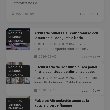
Entrevistamos a ...
2026-02-02
Leer más
Arbitrade refuerza su compromiso con
NOTICIAS
VENDING
la sostenibilidad junto a Naria
EMPRESAS
HOSTELVENDING.COM 05/03/2026.-
Arbitrade, compañía referente en ...
2026-03-05
Leer más
El Ministerio de Consumo busca poner
NOTICIAS
VENDING
fin a la publicidad de alimentos poco
NACIONAL
saludables dirigida a menores
HOSTELVENDING.COM 20/02/2026.- Este
lunes 16 de febrero, Pablo Bustinduy, ...
2026-02-20
Leer más
Palacios Alimentación acuerda la
NOTICIAS
VENDING
adquisición de Ñaming
EMPRESAS