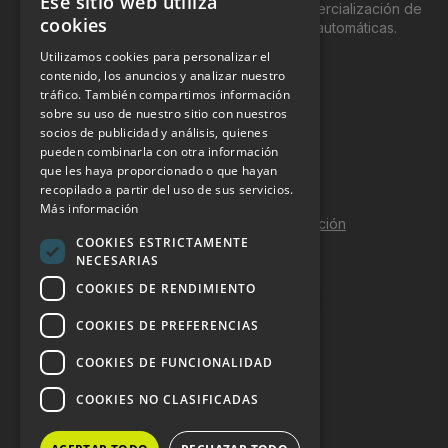
Ese sitio web utiliza
genéricamente entre profesionales a la comercialización de
cookies
productos y servicios a través de máquinas automáticas.
Utilizamos cookies para personalizar el
INFORMACIÓN LEGAL
contenido, los anuncios y analizar nuestro
tráfico. También compartimos información
sobre su uso de nuestro sitio con nuestros
Aviso Legal
socios de publicidad y análisis, quienes
pueden combinarla con otra información
Política de Privacidad
que les haya proporcionado o que hayan
Política de Cookies
recopilado a partir del uso de sus servicios.
Más información
Política de calidad y seguridad de la información
COOKIES ESTRICTAMENTE
Contacto
NECESARIAS
COOKIES DE RENDIMIENTO
COOKIES DE PREFERENCIAS
DOSSIER Y CONTRATACIÓN
COOKIES DE FUNCIONALIDAD
Dossier 2026 (ES)
COOKIES NO CLASIFICADAS
Dossier 2026 (EN)