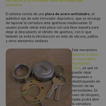
vandálicos y los constantes datos de inseguridad
ciudadana.
El sistema consta de una
placa de acero antitaladro
, el
auténtico eje de este innovador dispositivo, que se encarga
de taponar la cerradura ante aperturas inadecuadas. El
usuario puede retirar esta placa con una llave maestra para
dejar al descubierto el cilindro de apertura, con lo que
también se evita la introducción en éste de silicona, palillos
y otros elementos similares.
Este mecanismo
aumenta la dosis
de seguridad a
importantes
cotas
, ya que se
puede dejar
bloqueado o
desbloqueado en
función de las
necesidades. En
caso de bloqueo,
nadie podrá abrir
la cerradura