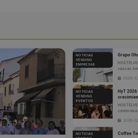
Grupo Ohm
NOTICIAS
VENDING
HOSTELVEN
EMPRESAS
vascas lide
2026-0
HyT 2026 
NOTICIAS
VENDING
crecimien
EVENTOS
HOSTELVEN
celebraba .
2026-0
Coffee To
NOTICIAS