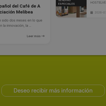
VENDING
HOSTELVEND
ESPECIALES
pañol del Café de A
ociación Melibea
2026-0
 sido dos meses en lo que
a innovación, la ...
Leer más
Deseo recibir más información