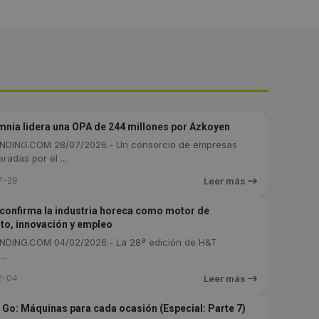
nia lidera una OPA de 244 millones por Azkoyen
DING.COM 28/07/2026.- Un consorcio de empresas
radas por el ...
7-28
Leer más
confirma la industria horeca como motor de
to, innovación y empleo
DING.COM 04/02/2026.- La 28ª edición de H&T
..
2-04
Leer más
 Go: Máquinas para cada ocasión (Especial: Parte 7)