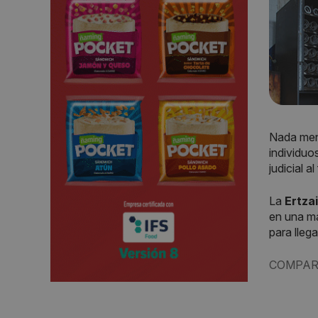
Nada men
individuo
judicial al
La
Ertza
en una m
para lleg
COMPAR