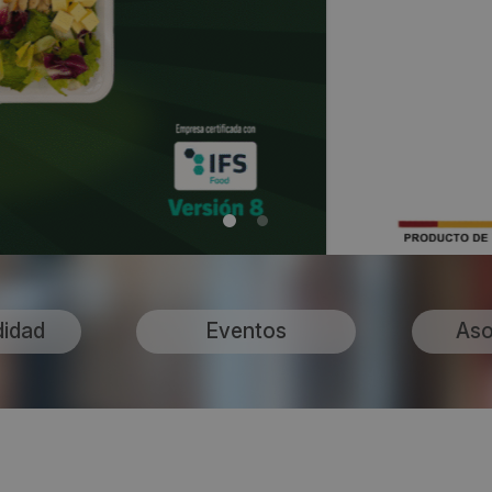
didad
Eventos
Aso