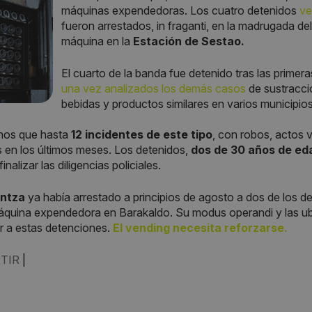
máquinas expendedoras. Los cuatro detenidos
ve
fueron arrestados, in fraganti, en la madrugada de
máquina en la
Estación de Sestao.
El cuarto de la banda fue detenido tras las primer
una vez analizados los demás casos
de sustracc
bebidas y productos similares en varios municipios
os que hasta
12 incidentes de este tipo
, con robos, actos v
s en los últimos meses. Los detenidos,
dos de 30 años de eda
 finalizar las diligencias policiales.
intza
ya había arrestado a principios de agosto a dos de los 
áquina expendedora en Barakaldo. Su modus operandi y las ub
ar a estas detenciones.
El vending necesita reforzarse.
TIR
|