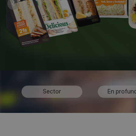
Sector
En profun