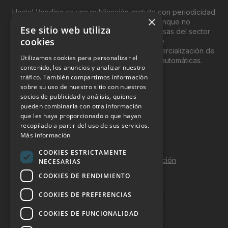
Hostel Vending es una publicación gratuita con periodicidad
×
bimensual y que está orientada, principal, aunque no
Ese sitio web utiliza
exclusivamente, a los profesionales y empresas del sector
cookies
del “Vending”; nombre con el que se conoce
genéricamente entre profesionales a la comercialización de
Utilizamos cookies para personalizar el
productos y servicios a través de máquinas automáticas.
contenido, los anuncios y analizar nuestro
tráfico. También compartimos información
INFORMACIÓN LEGAL
sobre su uso de nuestro sitio con nuestros
socios de publicidad y análisis, quienes
pueden combinarla con otra información
Aviso Legal
que les haya proporcionado o que hayan
Política de Privacidad
recopilado a partir del uso de sus servicios.
Más información
Política de Cookies
COOKIES ESTRICTAMENTE
Política de calidad y seguridad de la información
NECESARIAS
COOKIES DE RENDIMIENTO
Contacto
COOKIES DE PREFERENCIAS
COOKIES DE FUNCIONALIDAD
DOSSIER Y CONTRATACIÓN