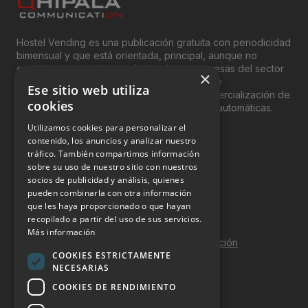
Hostel Vending es una publicación gratuita con periodicidad
bimensual y que está orientada, principal, aunque no
exclusivamente, a los profesionales y empresas del sector
×
del “Vending”; nombre con el que se conoce
Ese sitio web utiliza
genéricamente entre profesionales a la comercialización de
cookies
productos y servicios a través de máquinas automáticas.
Utilizamos cookies para personalizar el
INFORMACIÓN LEGAL
contenido, los anuncios y analizar nuestro
tráfico. También compartimos información
sobre su uso de nuestro sitio con nuestros
Aviso Legal
socios de publicidad y análisis, quienes
pueden combinarla con otra información
Política de Privacidad
que les haya proporcionado o que hayan
Política de Cookies
recopilado a partir del uso de sus servicios.
Más información
Política de calidad y seguridad de la información
COOKIES ESTRICTAMENTE
Contacto
NECESARIAS
COOKIES DE RENDIMIENTO