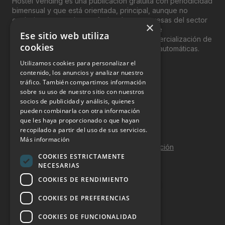
Hostel Vending es una publicación gratuita con periodicidad
bimensual y que está orientada, principal, aunque no
exclusivamente, a los profesionales y empresas del sector
×
del “Vending”; nombre con el que se conoce
Ese sitio web utiliza
genéricamente entre profesionales a la comercialización de
cookies
productos y servicios a través de máquinas automáticas.
Utilizamos cookies para personalizar el
INFORMACIÓN LEGAL
contenido, los anuncios y analizar nuestro
tráfico. También compartimos información
sobre su uso de nuestro sitio con nuestros
Aviso Legal
socios de publicidad y análisis, quienes
pueden combinarla con otra información
Política de Privacidad
que les haya proporcionado o que hayan
Política de Cookies
recopilado a partir del uso de sus servicios.
Más información
Política de calidad y seguridad de la información
COOKIES ESTRICTAMENTE
Contacto
NECESARIAS
COOKIES DE RENDIMIENTO
COOKIES DE PREFERENCIAS
DOSSIER Y CONTRATACIÓN
COOKIES DE FUNCIONALIDAD