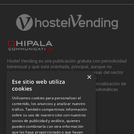
Hostel Vending es una publicación gratuita con periodicidad
bimensual y que está orientada, principal, aunque no
exclusivamente, a los profesionales y empresas del sector
×
del “Vending”; nombre con el que se conoce
Ese sitio web utiliza
genéricamente entre profesionales a la comercialización de
cookies
productos y servicios a través de máquinas automáticas.
Utilizamos cookies para personalizar el
INFORMACIÓN LEGAL
contenido, los anuncios y analizar nuestro
tráfico. También compartimos información
sobre su uso de nuestro sitio con nuestros
Aviso Legal
socios de publicidad y análisis, quienes
pueden combinarla con otra información
Política de Privacidad
que les haya proporcionado o que hayan