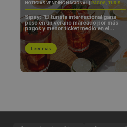
AMIENTO
NOTICIAS VENDING NACIONAL
|
PAGOS, TURISMO
Sipay: “El turista internacional gana
peso en un verano marcado por más
pagos y menor ticket medio en el
comercio español”
Leer más