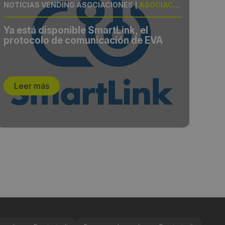
NOTICIAS VENDING ASOCIACIONES
|
ASOCIACIÓN, LANZAMIENTO
NOT
Ya está disponible SmartLink, el
Sip
protocolo de comunicación de EVA
pes
pag
com
Leer más
L