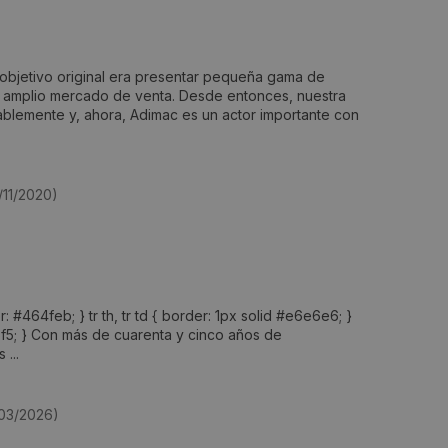
objetivo original era presentar pequeña gama de
l amplio mercado de venta. Desde entonces, nuestra
lemente y, ahora, Adimac es un actor importante con
/11/2020)
r: #464feb; } tr th, tr td { border: 1px solid #e6e6e6; }
f5f5; } Con más de cuarenta y cinco años de
 ...
/03/2026)