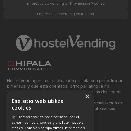
Empresas de vending en Provincia di Vicenza
Empresas de vending en Ragusa
Hostel Vending es una publicación gratuita con periodicidad
bimensual y que está orientada, principal, aunque no
exclusivamente, a los profesionales y empresas del sector
×
del “Vending”; nombre con el que se conoce
Ese sitio web utiliza
genéricamente entre profesionales a la comercialización de
cookies
productos y servicios a través de máquinas automáticas.
Utilizamos cookies para personalizar el
INFORMACIÓN LEGAL
contenido, los anuncios y analizar nuestro
tráfico. También compartimos información