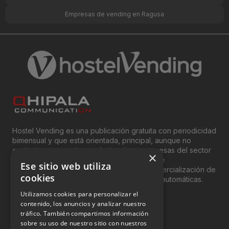
Empresas de vending en Ragusa
Hostel Vending es una publicación gratuita con periodicidad
bimensual y que está orientada, principal, aunque no
exclusivamente, a los profesionales y empresas del sector
×
del “Vending”; nombre con el que se conoce
Ese sitio web utiliza
genéricamente entre profesionales a la comercialización de
cookies
productos y servicios a través de máquinas automáticas.
Utilizamos cookies para personalizar el
INFORMACIÓN LEGAL
contenido, los anuncios y analizar nuestro
tráfico. También compartimos información
sobre su uso de nuestro sitio con nuestros
Aviso Legal