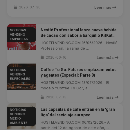
2026-07-30
Leer más
Nestlé Professional lanza nueva bebida
NOTICIAS
VENDING
de cacao con sabor a barquillo KitKat®
EMPRESAS
para el sector horeca
HOSTELVENDING.COM 16/06/2026.- Nestlé
Professional, la rama de ...
2026-06-16
Leer más
Coffee To Go: Futuros emplazamientos
NOTICIAS
VENDING
y agentes (Especial: Parte 8)
ESPECIALES
HOSTELVENDING.COM 13/07/2026.- El
modelo “Coffee To Go”, al ...
2026-07-13
Leer más
Las cápsulas de café entran en la 'gran
NOTICIAS
VENDING
liga' del reciclaje europeo
MEDIO
HOSTELVENDING.COM 06/02/2026.- A
AMBIENTE
partir del 12 de agosto de este año, ...