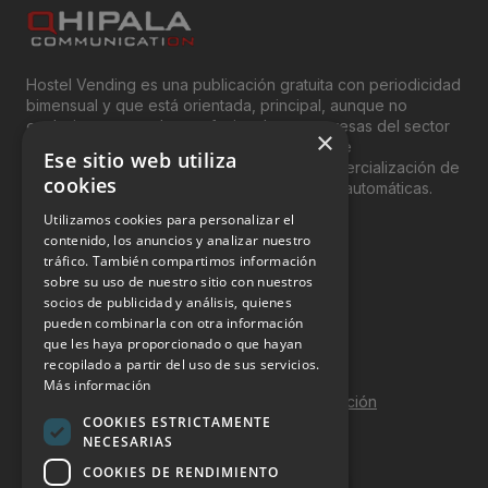
Hostel Vending es una publicación gratuita con periodicidad
bimensual y que está orientada, principal, aunque no
exclusivamente, a los profesionales y empresas del sector
×
del “Vending”; nombre con el que se conoce
Ese sitio web utiliza
genéricamente entre profesionales a la comercialización de
cookies
productos y servicios a través de máquinas automáticas.
Utilizamos cookies para personalizar el
INFORMACIÓN LEGAL
contenido, los anuncios y analizar nuestro
tráfico. También compartimos información
sobre su uso de nuestro sitio con nuestros
Aviso Legal
socios de publicidad y análisis, quienes
pueden combinarla con otra información
Política de Privacidad
que les haya proporcionado o que hayan
Política de Cookies
recopilado a partir del uso de sus servicios.
Más información
Política de calidad y seguridad de la información
COOKIES ESTRICTAMENTE
Contacto
NECESARIAS
COOKIES DE RENDIMIENTO