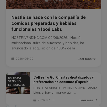
Nestlé se hace con la compañía de
comidas preparadas y bebidas
funcionales Yfood Labs
HOSTELVENDING.COM 09/06/2026.- Nestlé,
multinacional suiza de alimentos y bebidas, ha
anunciado la adquisición del 100% de la ...
2026-06-09
Leer más
Coffee To Go: Clientes digitalizados y
NOTICIAS
VENDING
preferencias de consumo (Especial:
ESPECIALES
Parte 5)
HOSTELVENDING.COM 08/07/2026.- Ahora
bien, si hay un marco aún ...
2026-07-08
Leer más