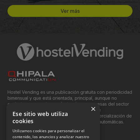
Ver más
Hostel Vending es una publicación gratuita con periodicidad
bimensual y que está orientada, principal, aunque no
exclusivamente, a los profesionales y empresas del sector
×
del “Vending”; nombre con el que se conoce
Ese sitio web utiliza
genéricamente entre profesionales a la comercialización de
cookies
productos y servicios a través de máquinas automáticas.
Utilizamos cookies para personalizar el
INFORMACIÓN LEGAL
contenido, los anuncios y analizar nuestro