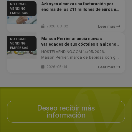
Azkoyen alcanza una facturación por
NOTICIAS
VENDING
encima de los 211 millones de euros en
EMPRESAS
2025
...
2026-03-02
Leer más
Maison Perrier anuncia nuevas
NOTICIAS
VENDING
variedades de sus cócteles sin alcohol
EMPRESAS
Chic
HOSTELVENDING.COM 14/05/2026.-
Maison Perrier, marca de bebidas con gas
de la ...
2026-05-14
Leer más
Deseo recibir más
información