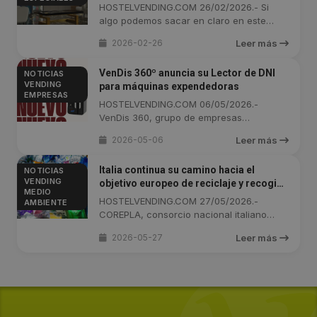
HOSTELVENDING.COM 26/02/2026.- Si
algo podemos sacar en claro en este
reportaje ...
2026-02-26
Leer más
VenDis 360º anuncia su Lector de DNI
NOTICIAS
VENDING
para máquinas expendedoras
EMPRESAS
HOSTELVENDING.COM 06/05/2026.-
VenDis 360, grupo de empresas
especializadas en ...
2026-05-06
Leer más
Italia continua su camino hacia el
NOTICIAS
VENDING
objetivo europeo de reciclaje y recogida
MEDIO
selectiva de envases de plástico
HOSTELVENDING.COM 27/05/2026.-
AMBIENTE
COREPLA, consorcio nacional italiano
para la ...
2026-05-27
Leer más