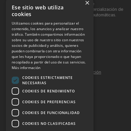
×
del “Vending”; nombre con el que se conoce
Ese sitio web utiliza
genéricamente entre profesionales a la comercialización de
cookies
productos y servicios a través de máquinas automáticas.
Utilizamos cookies para personalizar el
INFORMACIÓN LEGAL
contenido, los anuncios y analizar nuestro
tráfico. También compartimos información
sobre su uso de nuestro sitio con nuestros
Aviso Legal
socios de publicidad y análisis, quienes
pueden combinarla con otra información
Política de Privacidad
que les haya proporcionado o que hayan
Política de Cookies
recopilado a partir del uso de sus servicios.
Más información
Política de calidad y seguridad de la información
COOKIES ESTRICTAMENTE
Contacto
NECESARIAS
COOKIES DE RENDIMIENTO
COOKIES DE PREFERENCIAS
DOSSIER Y CONTRATACIÓN
COOKIES DE FUNCIONALIDAD
Dossier 2026 (ES)
COOKIES NO CLASIFICADAS