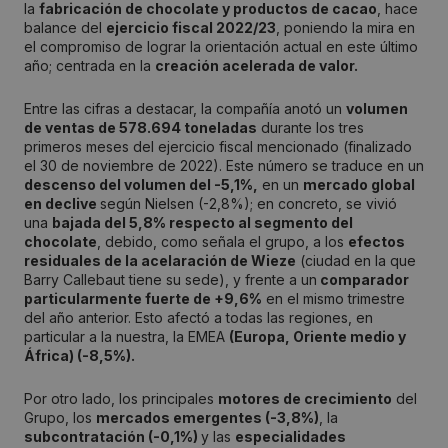
la
fabricación de chocolate y productos de cacao
, hace
balance del
ejercicio fiscal 2022/23
, poniendo la mira en
el compromiso de lograr la orientación actual en este último
año; centrada en la
creación acelerada de valor.
Entre las cifras a destacar, la compañía anotó un
volumen
de ventas de 578.694 toneladas
durante los tres
primeros meses del ejercicio fiscal mencionado (finalizado
el 30 de noviembre de 2022). Este número se traduce en un
descenso del volumen del -5,1%,
en un
mercado global
en declive
según Nielsen (-2,8%); en concreto, se vivió
una
bajada del 5,8% respecto al segmento del
chocolate
, debido, como señala el grupo, a los
efectos
residuales de la acelaración de Wieze
(ciudad en la que
Barry Callebaut tiene su sede), y frente a un
comparador
particularmente fuerte de +9,6%
en el mismo trimestre
del año anterior. Esto afectó a todas las regiones, en
particular a la nuestra, la EMEA
(Europa, Oriente medio y
África) (-8,5%).
Por otro lado, los principales
motores de crecimiento
del
Grupo, los
mercados emergentes (-3,8%)
, la
subcontratación (-0,1%)
y las
especialidades