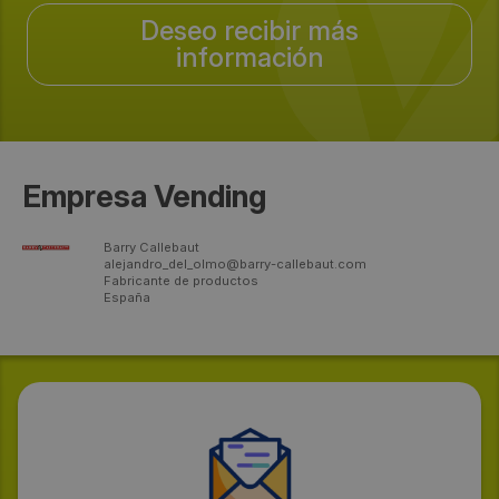
Deseo recibir más
información
Empresa Vending
Barry Callebaut
alejandro_del_olmo@barry-callebaut.com
Fabricante de productos
España