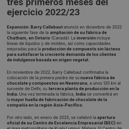
tres primeros meses del
ejercicio 2022/23
Expansión
:
Barry Callebaut
anunció en diciembre de 2022
la siguiente fase de la
ampliación de su fábrica de
Chatham, en Ontario
(Canadá). La
inversión
incluye
líneas de líquidos y de moldeo, así como capacidades
mejoradas para la
producción de compuesto sin lácteos
para satisfacer la creciente demanda de los clientes
de
indulgence
basada en origen vegetal.
En noviembre de 2022, Barry Callebaut confirmaba la
colocación de la primera piedra de su
nueva fábrica de
chocolate y compuestos en Neemrana
, a unos 120 km al
suroeste de Delhi, su
tercera planta de producción en la
India.
Una vez terminada la fábrica,
India
se convertirá en
la
mayor huella de fabricación de chocolate de la
compañía en la región Asia-Pacífico.
Por otro lado, en enero de 2023, se celebró la
apertura
oficial de su Centro de Excelencia Empresarial (BEC)
en
el área metropolitana de Kuala Lumpur, Malasia. El Centro de