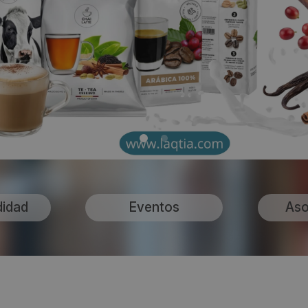
didad
Eventos
Aso