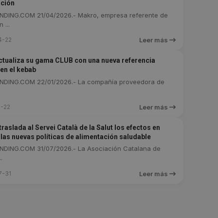
ación
DING.COM 21/04/2026.- Makro, empresa referente de
 ...
4-22
Leer más
tualiza su gama CLUB con una nueva referencia
 en el kebab
DING.COM 22/01/2026.- La compañía proveedora de
-22
Leer más
raslada al Servei Català de la Salut los efectos en
 las nuevas políticas de alimentación saludable
DING.COM 31/07/2026.- La Asociación Catalana de
.
7-31
Leer más