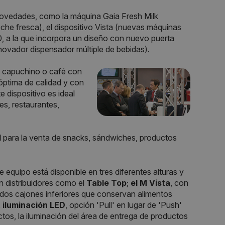
s novedades, como la máquina Gaia Fresh Milk
eche fresca), el dispositivo Vista (nuevas máquinas
0, a la que incorpora un diseño con nuevo puerta
novador dispensador múltiple de bebidas).
 capuchino o café con
óptima de calidad y con
 dispositivo es ideal
s, restaurantes,
l
para la venta de snacks, sándwiches, productos
te equipo está disponible en tres diferentes alturas y
n distribuidores como el
Table Top
;
el M Vista
, con
s dos cajones inferiores que conservan alimentos
,
iluminación LED
, opción 'Pull' en lugar de 'Push'
tos, la iluminación del área de entrega de productos