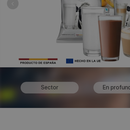
Sector
En profun