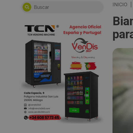
INICIO
|
Bia
par