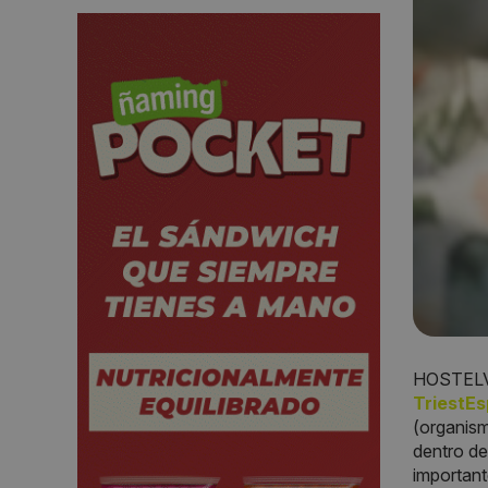
HOSTELVE
TriestE
(organism
dentro de
important