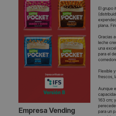
El grupo 
(distribu
expendedo
plana. Fin
Gracias a
leche cre
una excel
para el d
comedores
Flexible 
frescos, l
Aunque e
capacidad
163 cm; y
pereceder
Empresa Vending
para un p