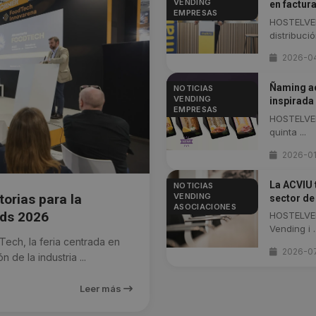
VENDING
en factur
EMPRESAS
HOSTELVEN
distribución
2026-0
Ñaming ac
NOTICIAS
VENDING
inspirada
EMPRESAS
HOSTELVEN
quinta ...
2026-01
La ACVIU t
NOTICIAS
VENDING
orias para la
sector de
ASOCIACIONES
rds 2026
HOSTELVEN
Vending i ..
ch, la feria centrada en
2026-0
de la industria ...
Leer más