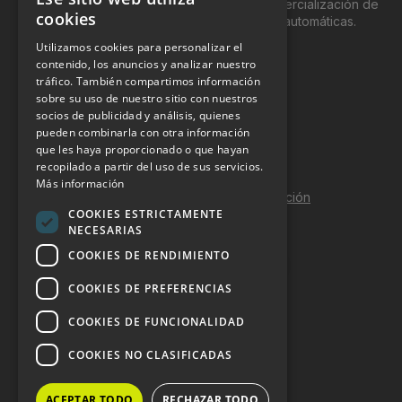
genéricamente entre profesionales a la comercialización de
cookies
productos y servicios a través de máquinas automáticas.
Utilizamos cookies para personalizar el
INFORMACIÓN LEGAL
contenido, los anuncios y analizar nuestro
tráfico. También compartimos información
sobre su uso de nuestro sitio con nuestros
Aviso Legal
socios de publicidad y análisis, quienes
pueden combinarla con otra información
Política de Privacidad
que les haya proporcionado o que hayan
Política de Cookies
recopilado a partir del uso de sus servicios.
Más información
Política de calidad y seguridad de la información
COOKIES ESTRICTAMENTE
Contacto
NECESARIAS
COOKIES DE RENDIMIENTO
COOKIES DE PREFERENCIAS
DOSSIER Y CONTRATACIÓN
COOKIES DE FUNCIONALIDAD
Dossier 2026 (ES)
COOKIES NO CLASIFICADAS
Dossier 2026 (EN)
ACEPTAR TODO
RECHAZAR TODO