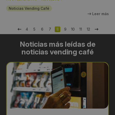
Noticias Vending Café
Leer más
4
5
6
7
8
9
10
11
12
Noticias más leídas de
noticias vending café