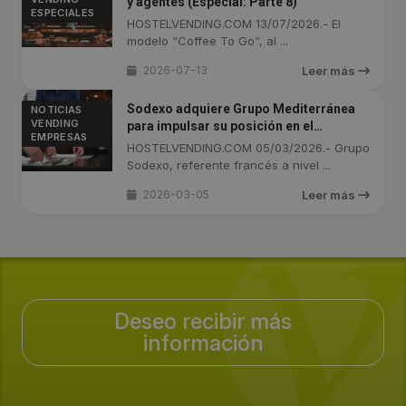
y agentes (Especial: Parte 8)
ESPECIALES
HOSTELVENDING.COM 13/07/2026.- El
modelo “Coffee To Go”, al ...
2026-07-13
Leer más
Sodexo adquiere Grupo Mediterránea
NOTICIAS
VENDING
para impulsar su posición en el
EMPRESAS
mercado de la restauración
HOSTELVENDING.COM 05/03/2026.- Grupo
Sodexo, referente francés a nivel ...
2026-03-05
Leer más
Deseo recibir más
información