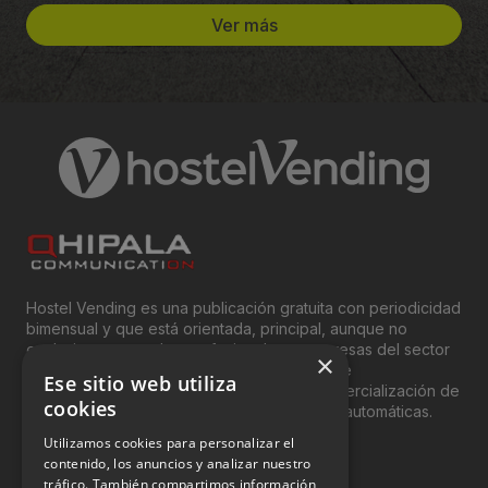
Ver más
Hostel Vending es una publicación gratuita con periodicidad
bimensual y que está orientada, principal, aunque no
exclusivamente, a los profesionales y empresas del sector
×
del “Vending”; nombre con el que se conoce
Ese sitio web utiliza
genéricamente entre profesionales a la comercialización de
cookies
productos y servicios a través de máquinas automáticas.
Utilizamos cookies para personalizar el
INFORMACIÓN LEGAL
contenido, los anuncios y analizar nuestro
tráfico. También compartimos información