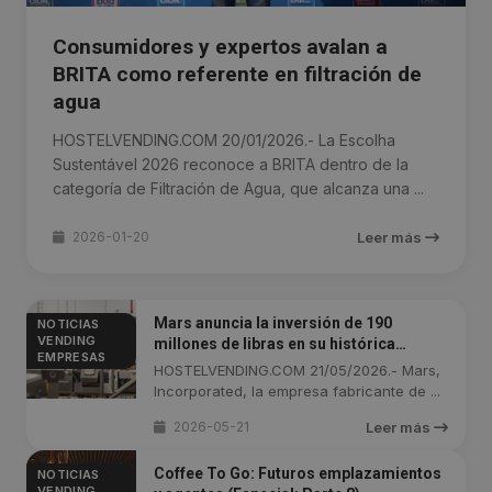
Consumidores y expertos avalan a
BRITA como referente en filtración de
agua
HOSTELVENDING.COM 20/01/2026.- La Escolha
Sustentável 2026 reconoce a BRITA dentro de la
categoría de Filtración de Agua, que alcanza una ...
2026-01-20
Leer más
Mars anuncia la inversión de 190
NOTICIAS
VENDING
millones de libras en su histórica
EMPRESAS
fábrica de chocolate en Reino Unido
HOSTELVENDING.COM 21/05/2026.- Mars,
Incorporated, la empresa fabricante de ...
2026-05-21
Leer más
Coffee To Go: Futuros emplazamientos
NOTICIAS
VENDING