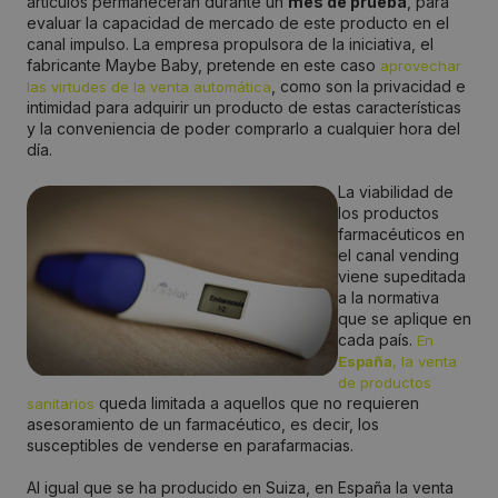
artículos permanecerán durante un
mes de prueba
, para
evaluar la capacidad de mercado de este producto en el
canal impulso. La empresa propulsora de la iniciativa, el
fabricante Maybe Baby, pretende en este caso
aprovechar
, como son la privacidad e
las virtudes de la venta automática
intimidad para adquirir un producto de estas características
y la conveniencia de poder comprarlo a cualquier hora del
día.
La viabilidad de
los productos
farmacéuticos en
el canal vending
viene supeditada
a la normativa
que se aplique en
cada país.
En
España
, la venta
de productos
queda limitada a aquellos que no requieren
sanitarios
asesoramiento de un farmacéutico, es decir, los
susceptibles de venderse en parafarmacias.
Al igual que se ha producido en Suiza, en España la venta