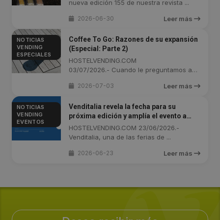
nueva edición 155 de nuestra revista ...
2026-06-30
Leer más
Coffee To Go: Razones de su expansión
NOTICIAS
VENDING
(Especial: Parte 2)
ESPECIALES
HOSTELVENDING.COM
03/07/2026.- Cuando le preguntamos a
los especialistas ...
2026-07-03
Leer más
Venditalia revela la fecha para su
NOTICIAS
VENDING
próxima edición y amplía el evento a
EVENTOS
cuatro días
HOSTELVENDING.COM 23/06/2026.-
Venditalia, una de las ferias de ...
2026-06-23
Leer más