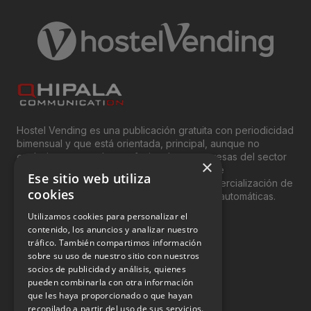
Hostel Vending es una publicación gratuita con periodicidad
bimensual y que está orientada, principal, aunque no
exclusivamente, a los profesionales y empresas del sector
×
del “Vending”; nombre con el que se conoce
Ese sitio web utiliza
genéricamente entre profesionales a la comercialización de
cookies
productos y servicios a través de máquinas automáticas.
Utilizamos cookies para personalizar el
INFORMACIÓN LEGAL
contenido, los anuncios y analizar nuestro
tráfico. También compartimos información
sobre su uso de nuestro sitio con nuestros
Aviso Legal
socios de publicidad y análisis, quienes
pueden combinarla con otra información
Política de Privacidad
que les haya proporcionado o que hayan
Política de Cookies
recopilado a partir del uso de sus servicios.