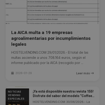
La AICA multa a 19 empresas
agroalimentarias por incumplimientos
legales
HOSTELVENDING.COM 29/01/2026.- El total de las
multas asciende a unos 708.164 euros, según el
informe publicado por la AICA (recogido por ...
2026-01-29
Leer más
¡Ya está disponible nuestra revista 155!
NOTICIAS
VENDING
Disfrute del sabor del modelo “Coffee
ESPECIALES
To Go”
HOSTELVENDING.COM 30/06/2026.- La